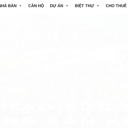
NHÀ BÁN
CĂN HỘ
DỰ ÁN
BIỆT THỰ
CHO THUÊ