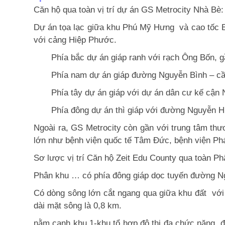
Căn hộ qua toàn vị trí dự án
GS Metrocity Nhà Bè:
Dự án tọa lạc giữa khu Phú Mỹ Hưng và cao tốc B
với cảng Hiệp Phước.
Phía bắc dự án giáp ranh với rạch Ông Bốn, gần 
Phía nam dự án giáp đường Nguyễn Bình – cầ
Phía tây dự án giáp với dự án dân cư kế cận N
Phía đông dự án thì giáp với đường Nguyễn H
Ngoài ra,
GS Metrocity
còn gần với trung tâm thư
lớn như bệnh viện quốc tế Tâm Đức, bệnh viện Phá
Sơ lược vị trí
Căn hộ Zeit Edu County
qua toàn
Ph
Phân khu … có phía đông giáp dọc tuyến đường Ngu
Có dòng sông lớn cắt ngang qua giữa khu đất với 
dài mặt sông là 0,8 km.
nằm cạnh khu 1-khu tổ hợp đô thị đa chức năng, 