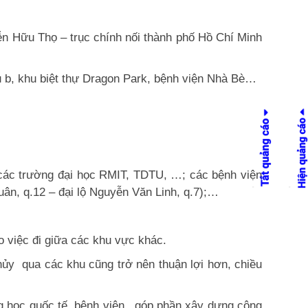
n Hữu Thọ – trục chính nối thành phố Hồ Chí Minh
 b, khu biệt thự Dragon Park, bệnh viện Nhà Bè…
 các trường đại học RMIT, TDTU, …; các bệnh viện
ân, q.12 – đại lộ Nguyễn Văn Linh, q.7);…
 việc đi giữa các khu vực khác.
hủy qua các khu cũng trở nên thuận lợi hơn, chiều
 học quốc tế, bệnh viện,..góp phần xây dựng cộng