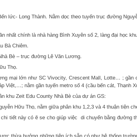
ến lức- Long Thành. Nằm dọc theo tuyến trục đường Nguyễ
nhất chính là nhà hàng Bình Xuyên số 2, làng đại học khu
u Bà Chiêm.
hà Bè – trục đường Lê Văn Lương.
ữu Thọ.
ơng mại lớn như SC Vivocity, Crescent Mall, Lotte… ; gần
p Việt,…; nằm gần tuyến metro số 4 (cầu bến cát, Thạnh Xu
ân khu Zeit Edu County Nhà Bè
của dự án GS:
yễn Hữu Thọ, nằm giữa phân khu 1,2,3 và 4 thuận tiện cho
chi tiết này có ẽ se cho giúp việc di chuyển bằng đường t
được thừa hưởng những tiện ích sẵn có như hệ thống trường