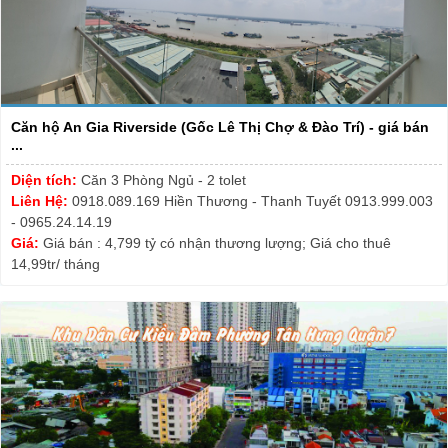
Căn hộ An Gia Riverside (Gốc Lê Thị Chợ & Đào Trí) - giá bán
...
Diện tích:
Căn 3 Phòng Ngủ - 2 tolet
Liên Hệ:
0918.089.169 Hiền Thương - Thanh Tuyết 0913.999.003
- 0965.24.14.19
Giá:
Giá bán : 4,799 tỷ có nhận thương lượng; Giá cho thuê
14,99tr/ tháng