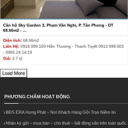
Căn hộ Sky Garden 3, Phạm Văn Nghị, P. Tân Phong - DT
68.66m2 - ...
Diện tích:
68.66m2
Liên Hệ:
0918.089.169 Hiền Thương - Thanh Tuyết 0913.999.003
- 0965.24.14.19
Giá:
2.7 tỷ
Load More
PHƯƠNG CHÂM HOẠT ĐỘNG
BĐS ERA Hưng Phát – Nơi Khách Hàng Gởi Trọn Niềm tin
Nhận ký gởi – mua bán – cho thuê – bất động sản trên toàn quốc.