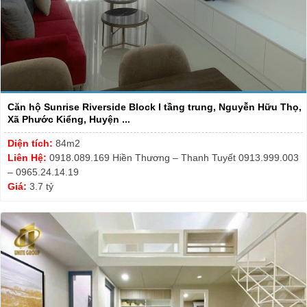
Căn hộ Sunrise Riverside Block I tầng trung, Nguyễn Hữu Thọ,
Xã Phước Kiểng, Huyện ...
Diện tích:
84m2
Liên Hệ:
0918.089.169 Hiền Thương – Thanh Tuyết 0913.999.003
– 0965.24.14.19
Giá:
3.7 tỷ