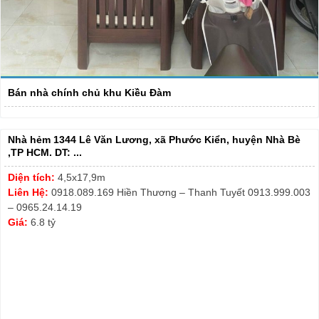
Bán nhà chính chủ khu Kiều Đàm
Nhà hẻm 1344 Lê Văn Lương, xã Phước Kiển, huyện Nhà Bè
,TP HCM. DT: ...
Diện tích:
4,5x17,9m
Liên Hệ:
0918.089.169 Hiền Thương – Thanh Tuyết 0913.999.003
– 0965.24.14.19
Giá:
6.8 tỷ