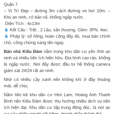
Quận 7
– Vị Trí Đẹp – đường 3m cách đường xe hơi 10m. –
Khu an ninh, có bảo vệ, không ngập nước.
Diện Tích : 4x13m
Kết Cấu : Trệt , 2 Lầu, sân thượng. Gồm: 3PN, 4wc.
Pháp lý: sổ hồng, hoàn công đầy đủ, mua bán chính
chủ, công chứng sang tên ngay.
Bán nhà Kiều Đàm
nằm trong khu dân cư yên tĩnh an
ninh và nhiều tiện ích hiện hữu. Địa hình cao ráo, không
bị ngập nước. Nơi đây được đầu tư hệ thống camera
giám sát 24/24 rất an ninh.
Nhờ có nhiều cây xanh nên không khí ở đây thoáng
mát, dễ chịu.
Nằm liền kề khu dân cư Him Lam, Hoàng Anh Thanh
Bình nên Kiều Đàm được thụ hưởng nhiều dịch vụ tiện
ích hiện đại. Khu dân cư tập trung đông đúc, là nơi an
cư của nhiều người nổi tiếng, doanh nhân thành đạt.