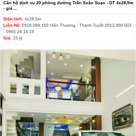
Căn hộ dịch vụ 20 phòng đường Trần Xuân Soạn - DT 4x28,5m
- giá ...
Diện tích:
4x28,5m
Liên Hệ:
0918.089.169 Hiền Thương - Thanh Tuyết 0913.999.003
- 0965.24.14.19
Giá:
15 tỷ