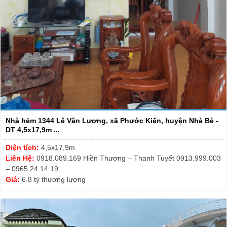
Nhà hẻm 1344 Lê Văn Lương, xã Phước Kiển, huyện Nhà Bè -
DT 4,5x17,9m ...
Diện tích:
4,5x17,9m
Liên Hệ:
0918.089.169 Hiền Thương – Thanh Tuyết 0913.999.003
– 0965.24.14.19
Giá:
6.8 tỷ thương lượng