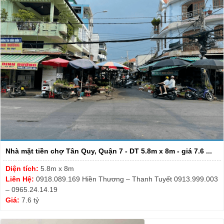
Nhà mặt tiền chợ Tân Quy, Quận 7 - DT 5.8m x 8m - giá 7.6 ...
Diện tích:
5.8m x 8m
Liên Hệ:
0918.089.169 Hiền Thương – Thanh Tuyết 0913.999.003
– 0965.24.14.19
Giá:
7.6 tỷ