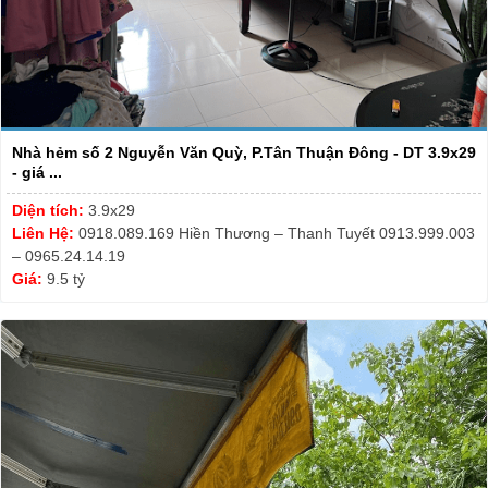
Nhà hẻm số 2 Nguyễn Văn Quỳ, P.Tân Thuận Đông - DT 3.9x29
- giá ...
Diện tích:
3.9x29
Liên Hệ:
0918.089.169 Hiền Thương – Thanh Tuyết 0913.999.003
– 0965.24.14.19
Giá:
9.5 tỷ