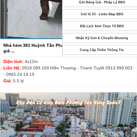
Gởi Bảng Giá - Pháp Lý BĐS
Gởi Vị Trí - Links Map BĐS
Đặt Lịch Xem Thực Tế BĐS
Nhận Ký Gởi & Chuyển Nhượng
Nhà hẻm 381 Huỳnh Tấn Phát, P. Tân Thuận Đông - DT 4x12m -
Cung Cấp Thêm Thông Tin
giá ...
Diện tích:
4x12m
Liên Hệ:
0918.089.169 Hiền Thương - Thanh Tuyết 0913.999.003
- 0965.24.14.19
Giá:
5.5 tỷ