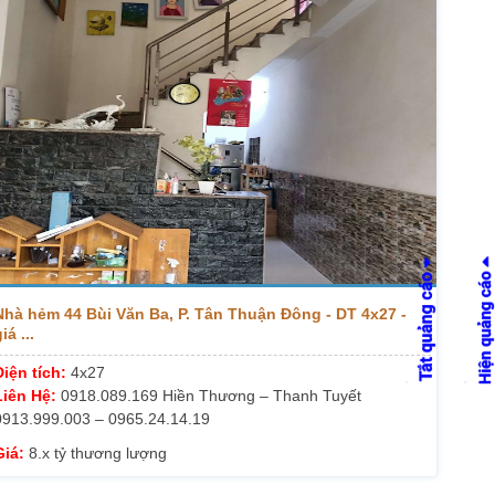
Nhà hẻm 44 Bùi Văn Ba, P. Tân Thuận Đông - DT 4x27 -
iá ...
Diện tích:
4x27
Liên Hệ:
0918.089.169 Hiền Thương – Thanh Tuyết
0913.999.003 – 0965.24.14.19
Giá:
8.x tỷ thương lượng