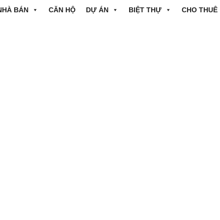
NHÀ BÁN
CĂN HỘ
DỰ ÁN
BIỆT THỰ
CHO THUÊ