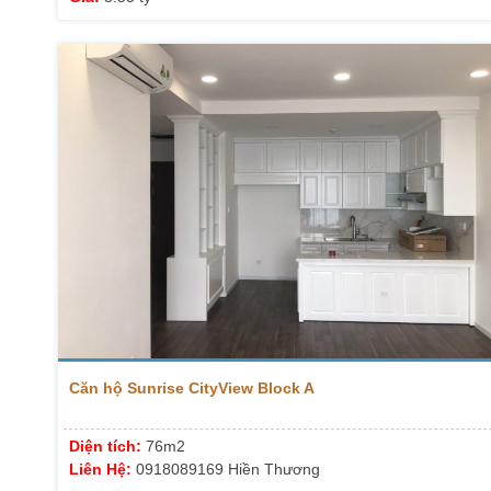
Căn hộ Sunrise CityView Block A
Diện tích:
76m2
Liên Hệ:
0918089169 Hiền Thương