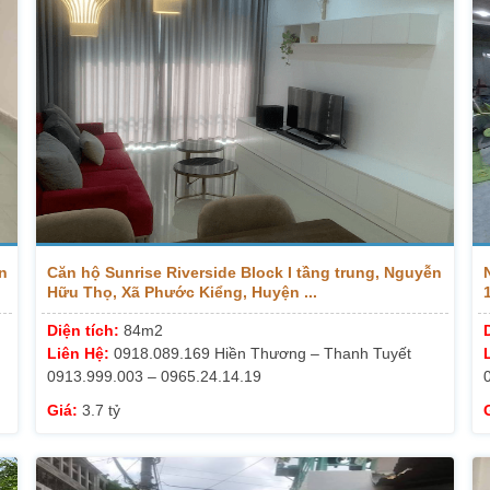
n
Căn hộ Sunrise Riverside Block I tầng trung, Nguyễn
Hữu Thọ, Xã Phước Kiểng, Huyện ...
Diện tích:
84m2
Liên Hệ:
0918.089.169 Hiền Thương – Thanh Tuyết
0913.999.003 – 0965.24.14.19
Giá:
3.7 tỷ