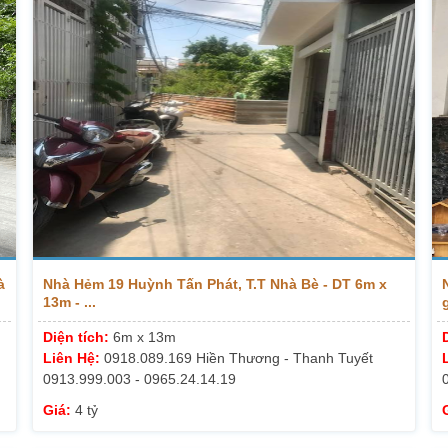
à
Nhà Hẻm 19 Huỳnh Tấn Phát, T.T Nhà Bè - DT 6m x
13m - ...
g
Diện tích:
6m x 13m
Liên Hệ:
0918.089.169 Hiền Thương - Thanh Tuyết
0913.999.003 - 0965.24.14.19
Giá:
4 tỷ