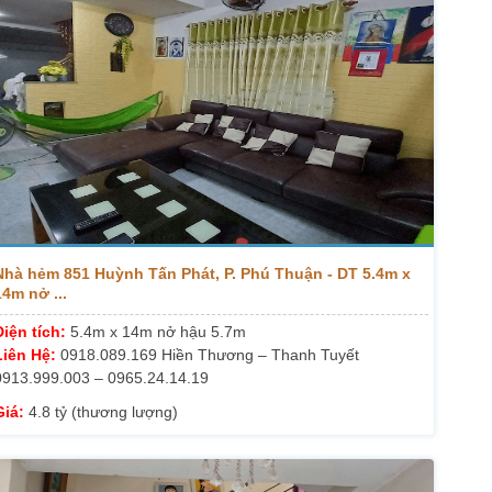
Nhà hẻm 851 Huỳnh Tấn Phát, P. Phú Thuận - DT 5.4m x
14m nở ...
Diện tích:
5.4m x 14m nở hậu 5.7m
Liên Hệ:
0918.089.169 Hiền Thương – Thanh Tuyết
0913.999.003 – 0965.24.14.19
Giá:
4.8 tỷ (thương lượng)