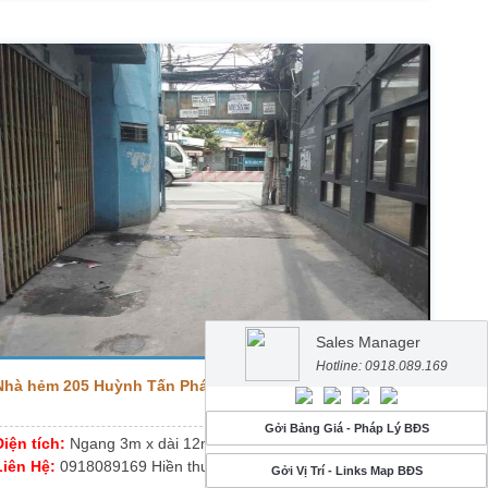
Sales Manager
Hotline: 0918.089.169
Nhà hẻm 205 Huỳnh Tấn Phát, P.Tân Thuận Đông
Gởi Bảng Giá - Pháp Lý BĐS
Diện tích:
Ngang 3m x dài 12m
Liên Hệ:
0918089169 Hiền thương
Gởi Vị Trí - Links Map BĐS