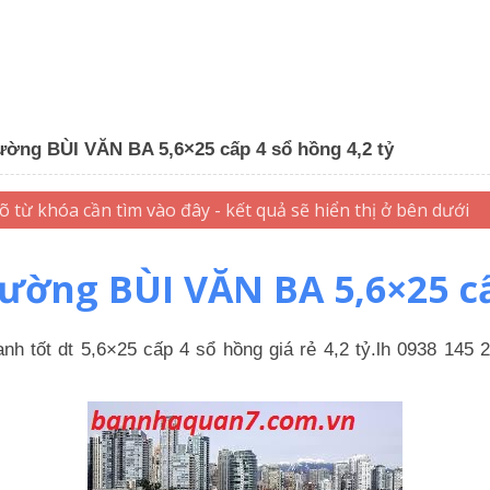
ường BÙI VĂN BA 5,6×25 cấp 4 sổ hồng 4,2 tỷ
ường BÙI VĂN BA 5,6×25 cấp
oanh tốt dt 5,6×25 cấp 4 sổ hồng giá rẻ 4,2 tỷ.lh 093