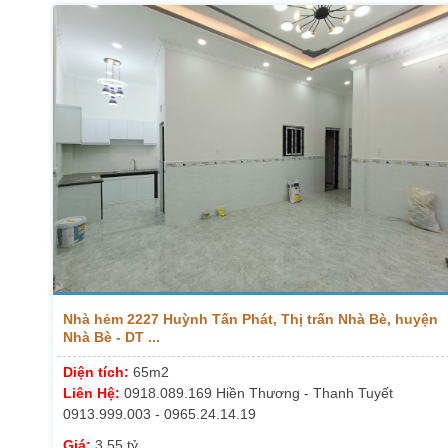
Nhà hẻm 2227 Huỳnh Tấn Phát, Thị trấn Nhà Bè, huyện
Nhà Bè - DT ...
Diện tích:
65m2
Liên Hệ:
0918.089.169 Hiền Thương - Thanh Tuyết
0913.999.003 - 0965.24.14.19
Giá:
3.55 tỷ