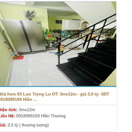
Nhà hẻm 63 Lưu Trọng Lư DT: 3mx12m - giá 3,5 tỷ- SDT
0918089169 Hiền ...
Diện tích:
3mx12m
Liên Hệ:
0918089169 Hiền Thương
Giá:
3,5 tỷ ( thương lượng)