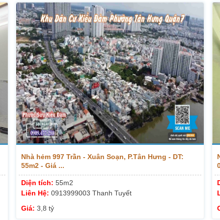
Nhà hẻm 997 Trần - Xuân Soạn, P.Tân Hưng - DT:
55m2 - Giá ...
Diện tích:
55m2
Liên Hệ:
0913999003 Thanh Tuyết
Giá:
3,8 tỷ