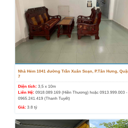
Nhà Hẻm 1041 đường Trần Xuân Soạn, P.Tân Hưng, Quậ
7
Diện tích:
3,5 x 10m
Liên Hệ:
0918.089.169 (Hiền Thương) hoặc 0913.999.003 -
0965.241.419 (Thanh Tuyết)
Giá:
3.8 tỷ