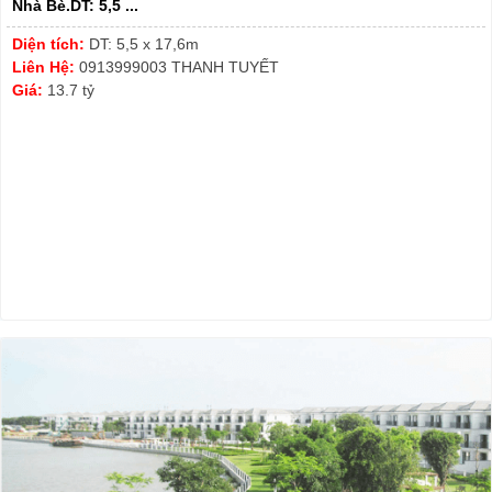
Nhà Bè.DT: 5,5 ...
Diện tích:
DT: 5,5 x 17,6m
Liên Hệ:
0913999003 THANH TUYẾT
Giá:
13.7 tỷ