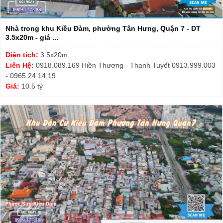
Nhà trong khu Kiều Đàm, phường Tân Hưng, Quận 7 - DT
3.5x20m - giá ...
Diện tích:
3.5x20m
Liên Hệ:
0918.089.169 Hiền Thương - Thanh Tuyết 0913.999.003
- 0965.24.14.19
Giá:
10.5 tỷ