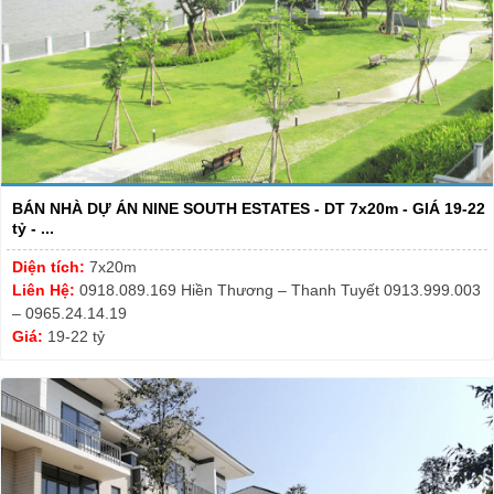
BÁN NHÀ DỰ ÁN NINE SOUTH ESTATES - DT 7x20m - GIÁ 19-22
tỷ - ...
Diện tích:
7x20m
Liên Hệ:
0918.089.169 Hiền Thương – Thanh Tuyết 0913.999.003
– 0965.24.14.19
Giá:
19-22 tỷ