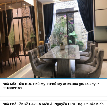
Nhà Mặt Tiền KDC Phú Mỹ, P.Phú Mỹ dt 5x18m giá 15,2 tỷ lh
0918089169
Nhà Phố liền kề LAVILA Kiến Á, Nguyễn Hữu Thọ, Phước Kiển,