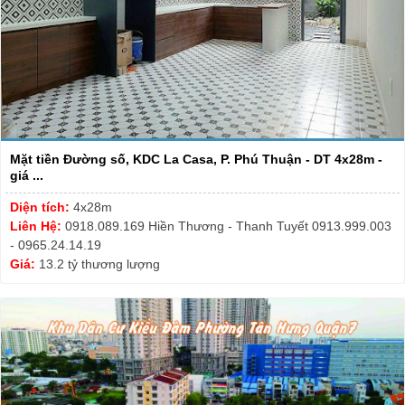
Mặt tiền Đường số, KDC La Casa, P. Phú Thuận - DT 4x28m -
giá ...
Diện tích:
4x28m
Liên Hệ:
0918.089.169 Hiền Thương - Thanh Tuyết 0913.999.003
- 0965.24.14.19
Giá:
13.2 tỷ thương lượng