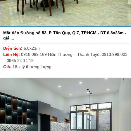
Mặt tiền Đường số 53, P. Tân Quy, Q.7, TP.HCM - DT 6.8x23m -
giá ...
Diện tích:
6.8x23m
Liên Hệ:
0918.089.169 Hiền Thương – Thanh Tuyết 0913.999.003
– 0965.24.14.19
Giá:
18.x tỷ thương lượng