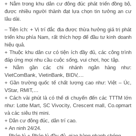
+ Nằm trong khu dân cư đông đúc phát triển đồng bộ,
được nhiều người thành đạt lựa chọn tin tưởng an cư
lâu dài.
– Tiện ích: + Vị trí đắc địa được thừa hưởng giá trị phát
triển khu phía Nam, rất thích hợp để đầu tư kinh doanh
hiệu quả.
+ Thuộc khu dân cư có tiện ích đầy đủ, các công trình
đáp ứng mọi nhu cầu cuộc sống, vui chơi, học tập.
+ Nằm gần các chi nhánh ngân hàng như:
VietComBank, VietinBank, BIDV,…
+ Gần trường quốc tế chất lượng cao như: Việt – Úc,
VStar, RMIT,…
+ Cách vài phút là có thể di chuyển đến các TTTM lớn
như: Lotte Mart, SC Vivocity, Crescent mall, Co.opmart
và các siêu thị mini.
+ Dân cư đông đúc, dân trí cao.
+ An ninh 24/24.
– Pháp lý + Pháp lý đầy đủ, giao hàng nhanh chóng.