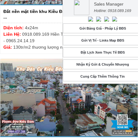
Sales Manager
Hotline: 0918.089.169
Đất nền mặt tiền khu Kiều Đàm Quận 7 - DT 4x24m - 130tr/m2 -
...
Diện tích:
4x24m
Gởi Bảng Giá - Pháp Lý BĐS
Liên Hệ:
0918.089.169 Hiền Thương - Thanh Tuyết 0913.999.003
- 0965.24.14.19
Gởi Vị Trí - Links Map BĐS
Giá:
130tr/m2 thương lượng nhẹ
Đặt Lịch Xem Thực Tế BĐS
Nhận Ký Gởi & Chuyển Nhượng
Cung Cấp Thêm Thông Tin