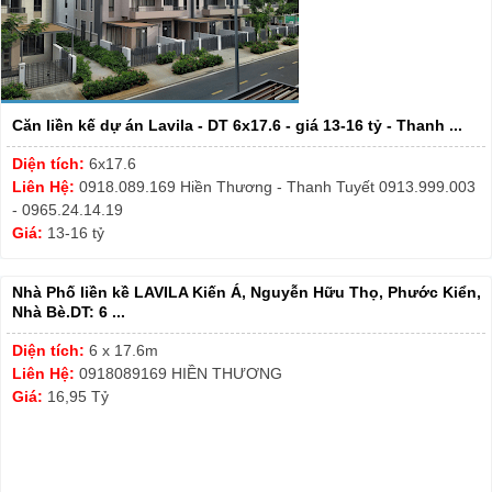
Căn liền kế dự án Lavila - DT 6x17.6 - giá 13-16 tỷ - Thanh ...
Diện tích:
6x17.6
Liên Hệ:
0918.089.169 Hiền Thương - Thanh Tuyết 0913.999.003
- 0965.24.14.19
Giá:
13-16 tỷ
Nhà Phố liền kề LAVILA Kiến Á, Nguyễn Hữu Thọ, Phước Kiển,
Nhà Bè.DT: 6 ...
Diện tích:
6 x 17.6m
Liên Hệ:
0918089169 HIỀN THƯƠNG
Giá:
16,95 Tỷ