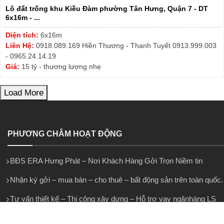
Lô đất trống khu Kiều Đàm phường Tân Hưng, Quận 7 - DT
6x16m - ...
Diện tích:
6x16m
Liên Hệ:
0918.089.169 Hiền Thương - Thanh Tuyết 0913.999.003
- 0965.24.14.19
Giá:
15 tỷ - thương lượng nhẹ
Load More
PHƯƠNG CHÂM HOẠT ĐỘNG
BĐS ERA Hưng Phát – Nơi Khách Hàng Gởi Trọn Niềm tin
Nhận ký gởi – mua bán – cho thuê – bất động sản trên toàn quốc.
Tư vấn thiết kế – Thi công xây dựng – Hỗ trợ vay ngânhàng LS
ưuđãi.