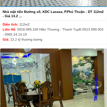
Nhà mặt tiền Đường số, KDC Lacasa, P.Phú Thuận - DT 112m2
- Giá 13.2 ...
Diện tích:
112m2
Liên Hệ:
0918.089.169 Hiền Thương - Thanh Tuyết 0913.999.003
- 0965.24.14.19
Giá:
13.2 tỷ thương lượng