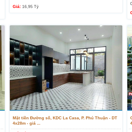
Giá:
16,95 Tỷ
Mặt tiền Đường số, KDC La Casa, P. Phú Thuận - DT
4x28m - giá ...
4