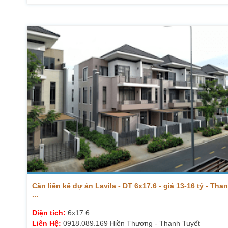
Căn liền kế dự án Lavila - DT 6x17.6 - giá 13-16 tỷ - Tha
...
Diện tích:
6x17.6
Liên Hệ:
0918.089.169 Hiền Thương - Thanh Tuyết