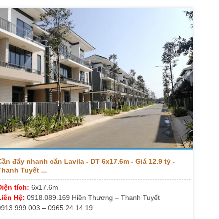
Cần đẩy nhanh căn Lavila - DT 6x17.6m - Giá 12.9 tỷ -
Thanh Tuyết ...
Diện tích:
6x17.6m
Liên Hệ:
0918.089.169 Hiền Thương – Thanh Tuyết
0913.999.003 – 0965.24.14.19