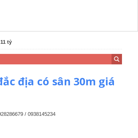
11 tỷ
đắc địa có sân 30m giá
 0928286679 / 0938145234