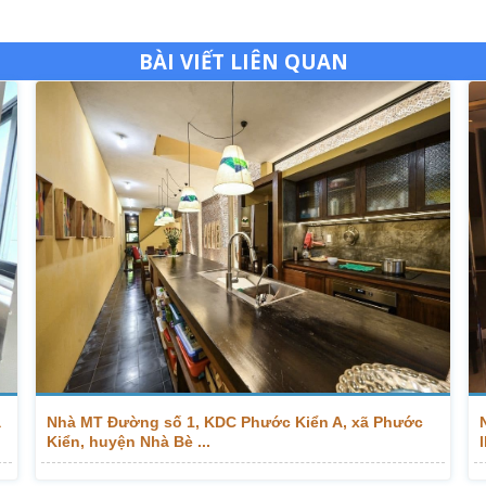
BÀI VIẾT LIÊN QUAN
a
Nhà MT Đường số 1, KDC Phước Kiển A, xã Phước
Kiển, huyện Nhà Bè ...