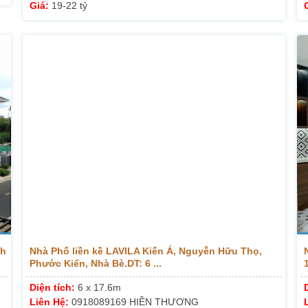
Giá:
19-22 tỷ
nh
Nhà Phố liền kề LAVILA Kiến Á, Nguyễn Hữu Thọ,
Phước Kiển, Nhà Bè.DT: 6 ...
Diện tích:
6 x 17.6m
Liên Hệ:
0918089169 HIỀN THƯƠNG