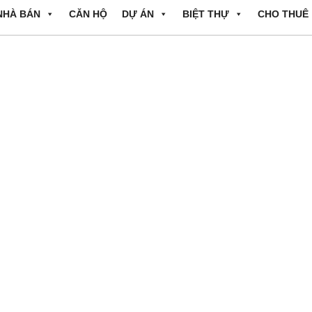
NHÀ BÁN
CĂN HỘ
DỰ ÁN
BIỆT THỰ
CHO THUÊ