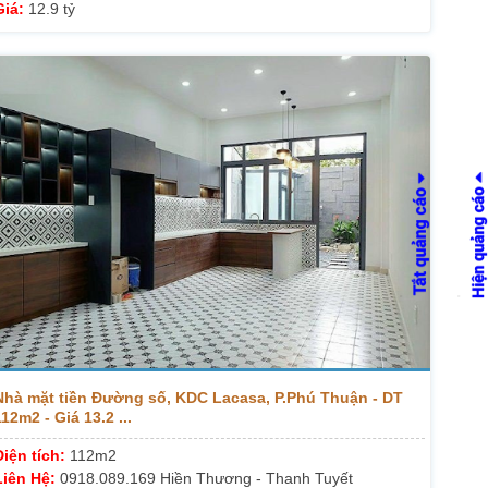
Giá:
12.9 tỷ
Nhà mặt tiền Đường số, KDC Lacasa, P.Phú Thuận - DT
112m2 - Giá 13.2 ...
Diện tích:
112m2
Liên Hệ:
0918.089.169 Hiền Thương - Thanh Tuyết