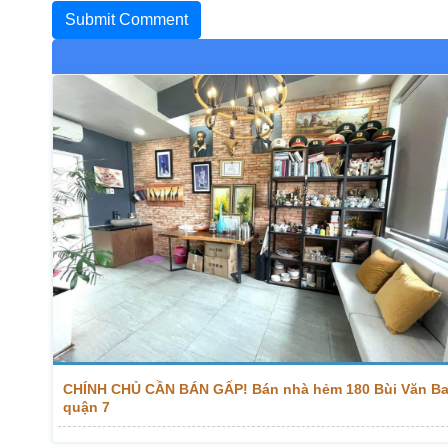
CHÍNH CHỦ CẦN BÁN GẤP! Bán nhà hẻm 180 Bùi Văn B
quận 7