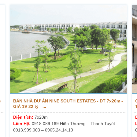
c
BÁN NHÀ DỰ ÁN NINE SOUTH ESTATES - DT 7x20m -
GIÁ 19-22 tỷ - ...
Diện tích:
7x20m
Liên Hệ:
0918.089.169 Hiền Thương – Thanh Tuyết
0913.999.003 – 0965.24.14.19