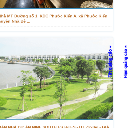
Nhà MT Đường số 1, KDC Phước Kiển A, xã Phước Kiển,
huyện Nhà Bè ...
BÁN NHÀ DỰ ÁN NINE SOUTH ESTATES - DT 7x20m - GIÁ