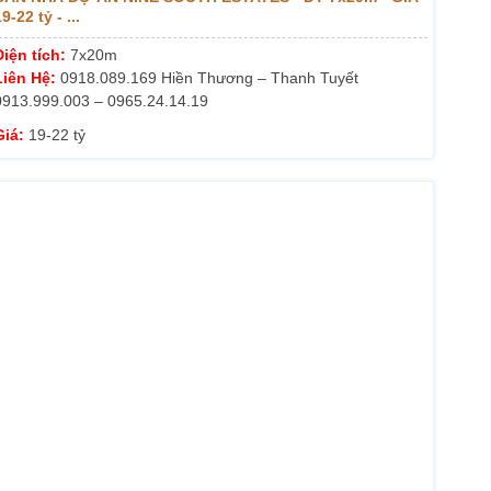
9-22 tỷ - ...
Diện tích:
7x20m
Liên Hệ:
0918.089.169 Hiền Thương – Thanh Tuyết
0913.999.003 – 0965.24.14.19
Giá:
19-22 tỷ