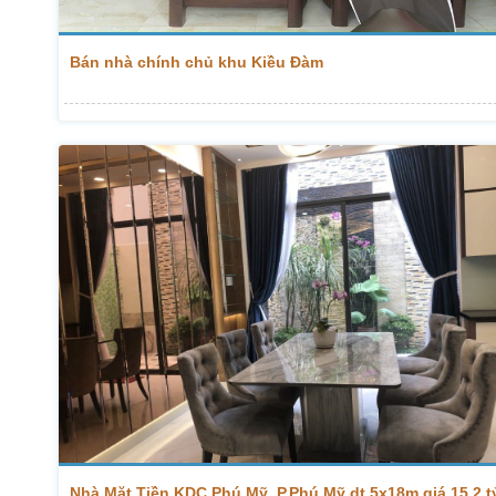
Bán nhà chính chủ khu Kiều Đàm
Nhà Mặt Tiền KDC Phú Mỹ, P.Phú Mỹ dt 5x18m giá 15,2 t