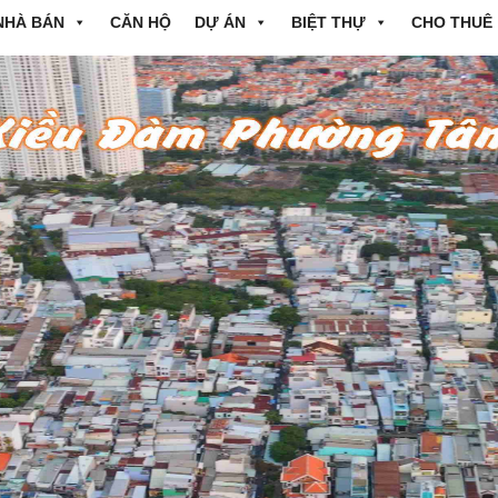
NHÀ BÁN
CĂN HỘ
DỰ ÁN
BIỆT THỰ
CHO THUÊ