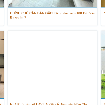
CHÍNH CHỦ CẦN BÁN GẤP! Bán nhà hẻm 180 Bùi Văn
Ba quận 7
ỷ
Nhà Phố liền kề LAVILA Kiến Á, Nguyễn Hữu Thọ,