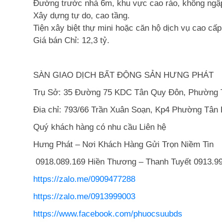
Đường trước nhà 6m, khu vực cao ráo, không ngậ
Xây dựng tự do, cao tầng.
Tiện xây biệt thự mini hoặc căn hộ dịch vụ cao cấp
Giá bán Chỉ: 12,3 tỷ.
SÀN GIAO DỊCH BẤT ĐỘNG SẢN HƯNG PHÁT
Trụ Sở: 35 Đường 75 KDC Tân Quy Đôn, Phường 
Đia chỉ: 793/66 Trần Xuân Soạn, Kp4 Phường Tân
Quý khách hàng có nhu cầu Liên hệ
Hưng Phát – Nơi Khách Hàng Gửi Trọn Niềm Tin
0918.089.169 Hiền Thương – Thanh Tuyết 0913.99
https://zalo.me/0909477288
https://zalo.me/0913999003
https://www.facebook.com/phuocsuubds