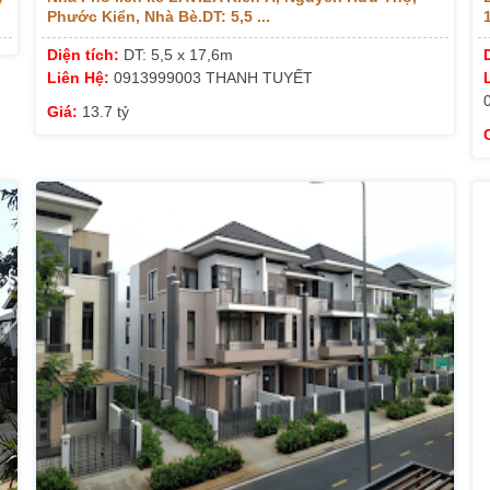
Phước Kiển, Nhà Bè.DT: 5,5 ...
1
Diện tích:
DT: 5,5 x 17,6m
Liên Hệ:
0913999003 THANH TUYẾT
Giá:
13.7 tỷ