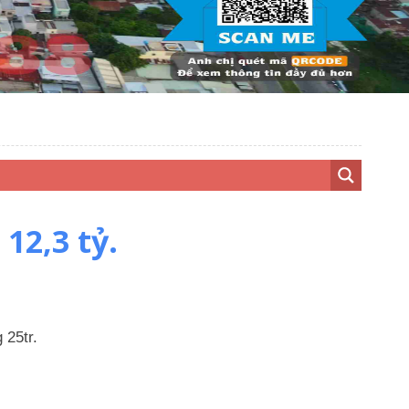
12,3 tỷ.
 25tr.