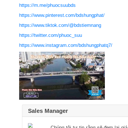
https://m.me/phuocsuubds
https://www.pinterest.com/bdshungphat/
https://www.tiktok.com/@bdstiemnang
https://twitter.com/phuoc_suu
https://www.instagram.com/bdshungphatq7/
Sales Manager
Chúng tôi tự tin rằng sẽ đem lại g