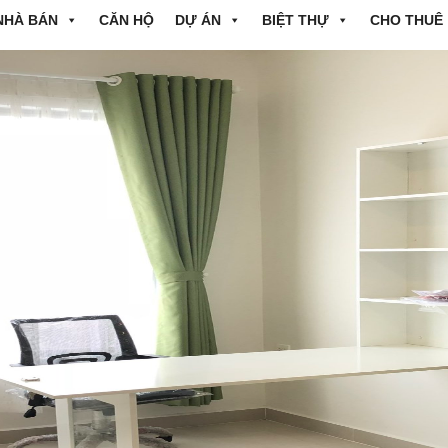
NHÀ BÁN
CĂN HỘ
DỰ ÁN
BIỆT THỰ
CHO THUÊ