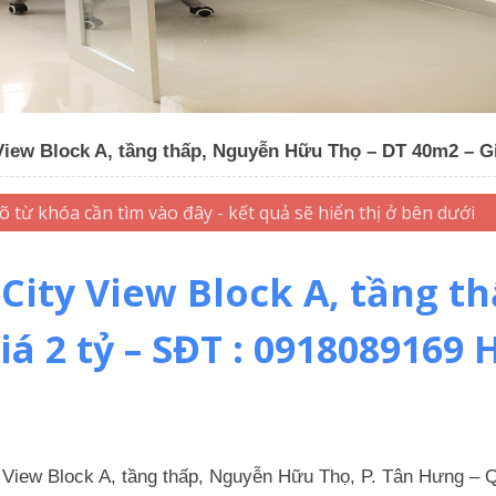
 View Block A, tầng thấp, Nguyễn Hữu Thọ – DT 40m2 – G
 City View Block A, tầng 
iá 2 tỷ – SĐT : 0918089169
ty View Block A, tầng thấp, Nguyễn Hữu Thọ, P. Tân Hưng –