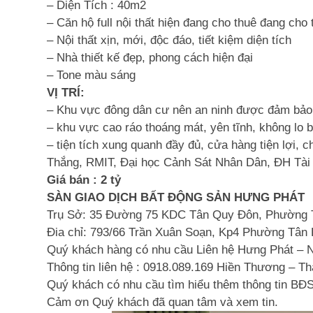
– Diện Tích : 40m2
– Căn hộ full nội thất hiện đang cho thuê đang cho
– Nội thất xịn, mới, độc đáo, tiết kiệm diện tích
– Nhà thiết kế đẹp, phong cách hiện đại
– Tone màu sáng
VỊ TRÍ:
– Khu vực đông dân cư nên an ninh được đảm bảo
– khu vực cao ráo thoáng mát, yên tĩnh, không lo
– tiện tích xung quanh đầy đủ, cửa hàng tiện lợi,
Thắng, RMIT, Đại học Cảnh Sát Nhân Dân, ĐH Tài
Giá bán : 2 tỷ
SÀN GIAO DỊCH BẤT ĐỘNG SẢN HƯNG PHÁT
Trụ Sở: 35 Đường 75 KDC Tân Quy Đôn, Phường 
Đia chỉ: 793/66 Trần Xuân Soạn, Kp4 Phường Tân
Quý khách hàng có nhu cầu Liên hệ Hưng Phát – 
Thông tin liên hệ : 0918.089.169 Hiền Thương – T
Quý khách có nhu cầu tìm hiểu thêm thông tin BĐS,
Cảm ơn Quý khách đã quan tâm và xem tin.