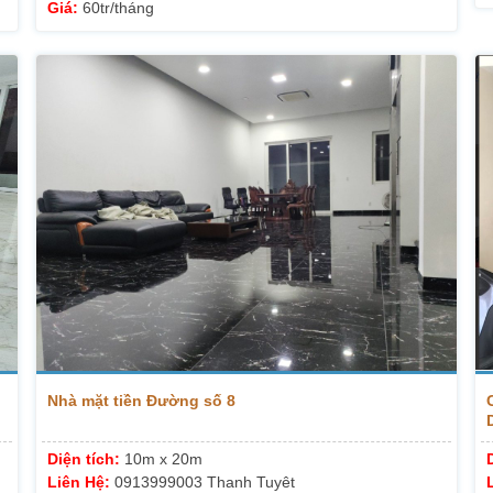
Giá:
60tr/tháng
Nhà mặt tiền Đường số 8
Diện tích:
10m x 20m
Liên Hệ:
0913999003 Thanh Tuyêt