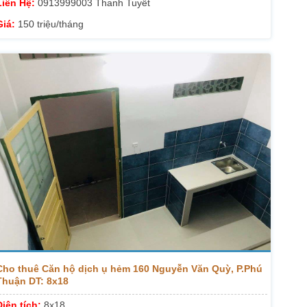
Liên Hệ:
0913999003 Thanh Tuyết
Giá:
150 triệu/tháng
Cho thuê Căn hộ dịch ụ hẻm 160 Nguyễn Văn Quỳ, P.Phú
Thuận DT: 8x18
Diện tích:
8x18