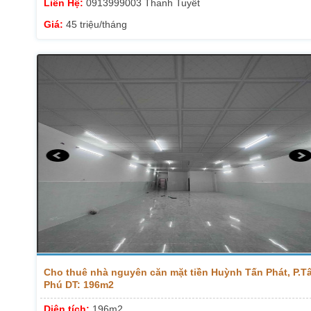
Liên Hệ:
0913999003 Thanh Tuyết
Giá:
45 triệu/tháng
Cho thuê nhà nguyên căn mặt tiền Huỳnh Tấn Phát, P.T
Phú DT: 196m2
Diện tích:
196m2