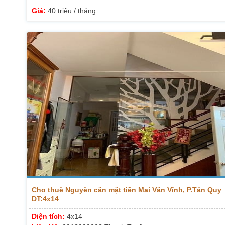
Giá:
40 triệu / tháng
Cho thuê Nguyên căn mặt tiền Mai Văn Vĩnh, P.Tân Quy
DT:4x14
Diện tích:
4x14