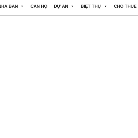
NHÀ BÁN
CĂN HỘ
DỰ ÁN
BIỆT THỰ
CHO THUÊ