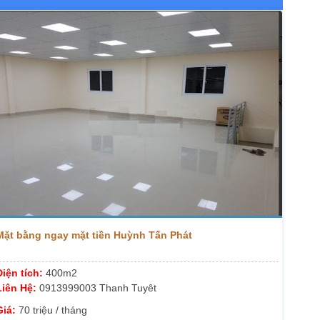
Mặt bằng ngay mặt tiền Huỳnh Tấn Phát
Diện tích:
400m2
Liên Hệ:
0913999003 Thanh Tuyêt
Giá:
70 triệu / tháng