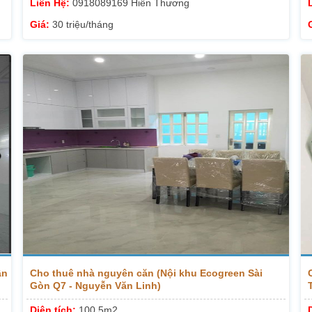
Liên Hệ:
0918089169 Hiền Thương
Giá:
30 triệu/tháng
ân
Cho thuê nhà nguyên căn (Nội khu Ecogreen Sài
Gòn Q7 - Nguyễn Văn Linh)
Diện tích:
100.5m2