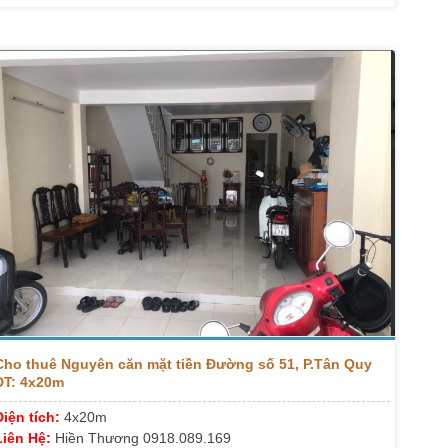
Cho thuê Nguyên căn mặt tiền Đường số 51, P.Tân Quy
DT: 4x20m
Diện tích:
4x20m
Liên Hệ:
Hiền Thương 0918.089.169