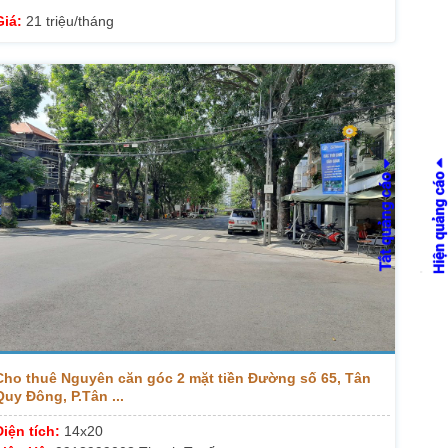
Giá:
21 triệu/tháng
Cho thuê Nguyên căn góc 2 mặt tiền Đường số 65, Tân
Quy Đông, P.Tân ...
Diện tích:
14x20