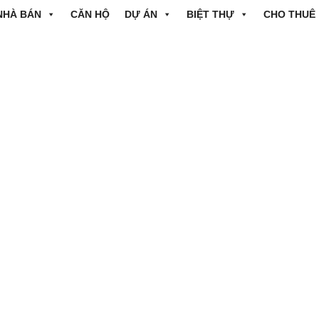
NHÀ BÁN
CĂN HỘ
DỰ ÁN
BIỆT THỰ
CHO THUÊ