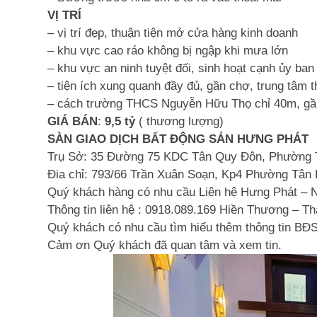
VỊ TRÍ
– vị trí đẹp, thuận tiện mở cửa hàng kinh doanh
– khu vực cao ráo không bị ngập khi mưa lớn
– khu vực an ninh tuyệt đối, sinh hoạt cạnh ủy ba
– tiện ích xung quanh đầy đủ, gần chợ, trung tâm 
– cách trường THCS Nguyễn Hữu Thọ chỉ 40m, gần 
GIÁ BÁN
:
9,5 tỷ
( thương lượng)
SÀN GIAO DỊCH BẤT ĐỘNG SẢN HƯNG PHÁT
Trụ Sở: 35 Đường 75 KDC Tân Quy Đôn, Phường 
Đia chỉ: 793/66 Trần Xuân Soạn, Kp4 Phường Tân
Quý khách hàng có nhu cầu Liên hệ Hưng Phát – 
Thông tin liên hệ : 0918.089.169 Hiền Thương – T
Quý khách có nhu cầu tìm hiểu thêm thông tin BĐS,
Cảm ơn Quý khách đã quan tâm và xem tin.