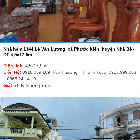
Nhà hẻm 1344 Lê Văn Lương, xã Phước Kiển, huyện Nhà Bè -
DT 4,5x17,9m ...
Diện tích:
4,5x17,9m
Liên Hệ:
0918.089.169 Hiền Thương – Thanh Tuyết 0913.999.003
– 0965.24.14.19
Giá:
6.8 tỷ thương lượng