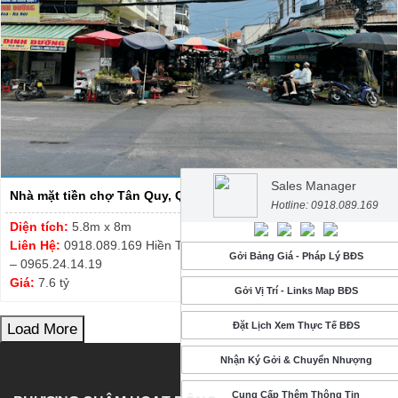
Sales Manager
Nhà mặt tiền chợ Tân Quy, Quận 7 - DT 5.8m x 8m - giá 7.6 ...
Hotline: 0918.089.169
Diện tích:
5.8m x 8m
Liên Hệ:
0918.089.169 Hiền Thương – Thanh Tuyết 0913.999.003
Gởi Bảng Giá - Pháp Lý BĐS
– 0965.24.14.19
Giá:
7.6 tỷ
Gởi Vị Trí - Links Map BĐS
Đặt Lịch Xem Thực Tế BĐS
Load More
Nhận Ký Gởi & Chuyển Nhượng
Cung Cấp Thêm Thông Tin