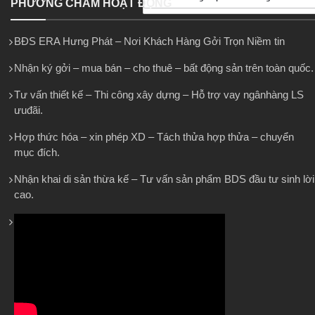
PHƯƠNG CHÂM HOẠT ĐỘNG
BĐS ERA Hưng Phát – Nơi Khách Hàng Gởi Trọn Niềm tin
Nhận ký gởi – mua bán – cho thuê – bất động sản trên toàn quốc.
Tư vấn thiết kế – Thi công xây dựng – Hỗ trợ vay ngânhàng LS
ưuđãi.
Hợp thức hóa – xin phép XD – Tách thửa hợp thửa – chuyển
mục đích.
Nhận khai di sản thừa kế – Tư vấn sản phẩm BDS đầu tư sinh lời
cao.