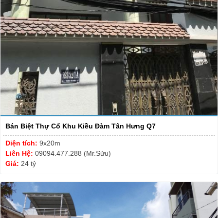
Bán Biệt Thự Cổ Khu Kiều Đàm Tân Hưng Q7
Diện tích:
9x20m
Liên Hệ:
09094.477.288 (Mr.Sửu)
Giá:
24 tỷ