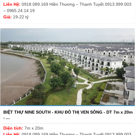
Liên Hệ:
0918.089.169 Hiền Thương – Thanh Tuyết 0913.999.003
– 0965.24.14.19
Giá:
19-22 tỷ
BIỆT THỰ NINE SOUTH - KHU ĐÔ THỊ VEN SÔNG - DT 7m x 20m
- ...
Diện tích:
7m x 20m
Liên Hệ:
0918.089.169 Hiền Thương – Thanh Tuyết 0913.999.003