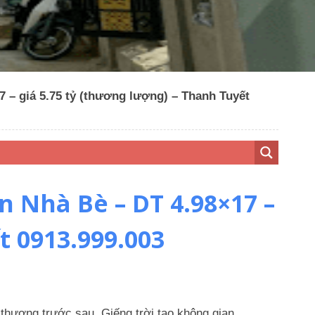
 – giá 5.75 tỷ (thương lượng) – Thanh Tuyết
 Nhà Bè – DT 4.98×17 –
t 0913.999.003
n thượng trước sau. Giếng trời tạo không gian