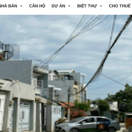
NHÀ BÁN
CĂN HỘ
DỰ ÁN
BIỆT THỰ
CHO THUÊ