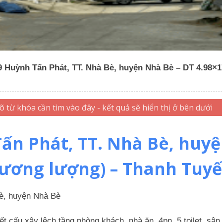
 Huỳnh Tấn Phát, TT. Nhà Bè, huyện Nhà Bè – DT 4.98×17
n Phát, TT. Nhà Bè, huyện
thương lượng) – Thanh Tuyế
è, huyện
Nhà Bè
ết cấu xây lệch tầng phòng khách, nhà ăn, 4pn, 5 toilet, sâ