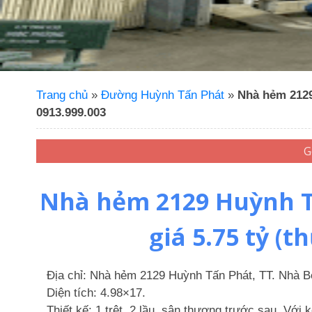
Trang chủ
»
Đường Huỳnh Tấn Phát
»
Nhà hẻm 2129
0913.999.003
Nhà hẻm 2129 Huỳnh Tấ
giá 5.75 tỷ (
Địa chỉ:
Nhà hẻm 2129 Huỳnh Tấn Phát, TT. Nhà B
Diện tích:
4.98×17.
Thiết kế:
1 trệt, 2 lầu, sân thượng trước sau. Với k