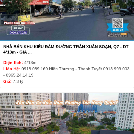
NHÀ BÁN KHU KIỀU ĐÀM ĐƯỜNG TRẦN XUÂN SOẠN, Q7 - DT
4*13m - GIÁ ...
Diện tích:
4*13m
Liên Hệ:
0918.089.169 Hiền Thương - Thanh Tuyết 0913.999.003
- 0965.24.14.19
Giá:
7.3 tỷ