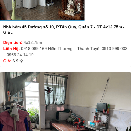
Nhà hẻm 45 Đường số 10, P.Tân Quy, Quận 7 - DT 4x12.75m -
Giá ...
Diện tích:
4x12.75m
Liên Hệ:
0918.089.169 Hiền Thương – Thanh Tuyết 0913.999.003
– 0965.24.14.19
Giá:
6.9 tỷ