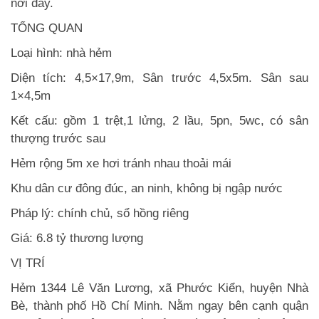
nơi đây.
TỔNG QUAN
Loại hình: nhà hẻm
Diện tích: 4,5×17,9m, Sân trước 4,5x5m. Sân sau
1×4,5m
Kết cấu: gồm 1 trệt,1 lửng, 2 lầu, 5pn, 5wc, có sân
thượng trước sau
Hẻm rộng 5m xe hơi tránh nhau thoải mái
Khu dân cư đông đúc, an ninh, không bị ngập nước
Pháp lý: chính chủ, sổ hồng riêng
Giá: 6.8 tỷ thương lượng
VỊ TRÍ
Hẻm 1344 Lê Văn Lương, xã Phước Kiển, huyện Nhà
Bè, thành phố Hồ Chí Minh. Nằm ngay bên cạnh quận