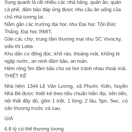
Xung quanh là rất nhiều các nhà hàng, quán ăn, quán
cà phê, đảm bảo đáp ứng được nhu cầu ăn uống của
chủ nhà tương lai.
Nằm gần các trường đại học như Đại học Tôn Đức
Thắng, Đại học RMIT.
Gần các chợ, trung tâm thương mại như SC Vivocity,
siêu thị Lotte.
Khu dân cư đông đúc, khô ráo, thoáng mát, không bị
ngập nước, an ninh đảm bảo, an toàn.
Hẻm rộng 5m đảm bảo cho xe hơi tránh nhau thoải mái.
THIẾT KẾ
Nhà hẻm 1344 Lê Văn Lương, xã Phước Kiển, huyện
Nhà Bè được thiết kế theo tiêu chuẩn hiện đại, tiên tiến,
nội thất đầy đủ, gồm 1 trệt, 1 lửng, 2 lầu, 5pn, 5wc, có
sân thượng trước và sau.
GIÁ
6.8 tỷ có thể thương lượng