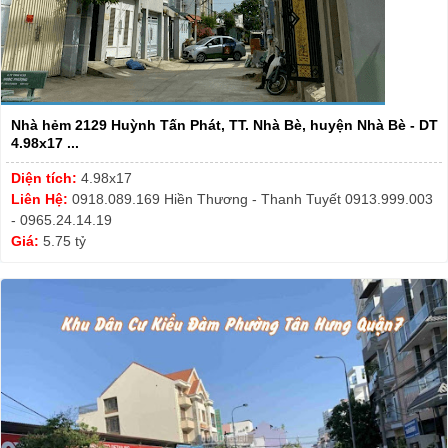
Nhà hẻm 2129 Huỳnh Tấn Phát, TT. Nhà Bè, huyện Nhà Bè - DT
4.98x17 ...
Diện tích:
4.98x17
Liên Hệ:
0918.089.169 Hiền Thương - Thanh Tuyết 0913.999.003
- 0965.24.14.19
Giá:
5.75 tỷ