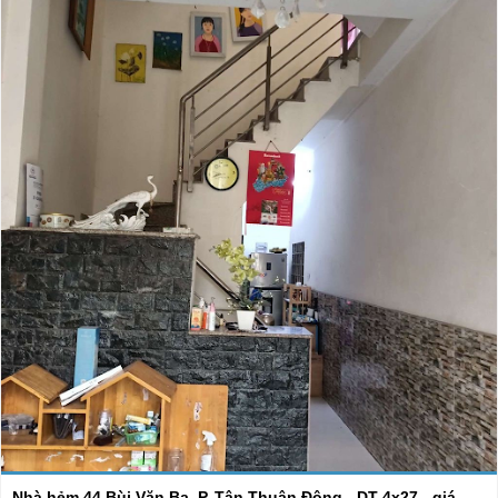
Nhà hẻm 44 Bùi Văn Ba, P. Tân Thuận Đông - DT 4x27 - giá ...