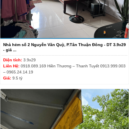
Nhà hẻm số 2 Nguyễn Văn Quỳ, P.Tân Thuận Đông - DT 3.9x29
- giá ...
Diện tích:
3.9x29
Liên Hệ:
0918.089.169 Hiền Thương – Thanh Tuyết 0913.999.003
– 0965.24.14.19
Giá:
9.5 tỷ