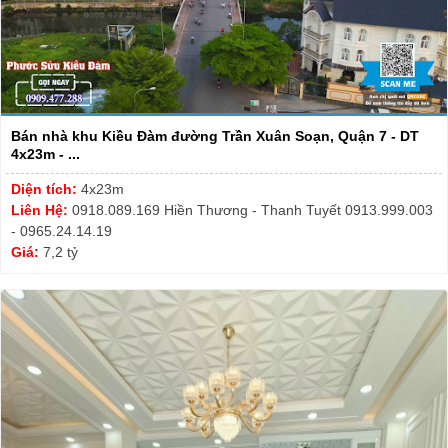
Bán nhà khu Kiều Đàm đường Trần Xuân Soạn, Quận 7 - DT
4x23m - ...
Diện tích:
4x23m
Liên Hệ:
0918.089.169 Hiền Thương - Thanh Tuyết 0913.999.003
- 0965.24.14.19
Giá:
7,2 tỷ