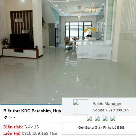
Sales Manager
Hotline: 0918.089.169
Biệt thự KDC Petechim, Huỳnh Tấn Phát - DT 6.4x13 - giá 8.xx
tỷ - ...
Diện tích:
6.4x 13
Gởi Bảng Giá - Pháp Lý BĐS
Liên Hệ:
0918.089.169 Hiền Thương – Thanh Tuyết 0913.999.003