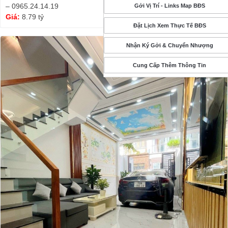
– 0965.24.14.19
Gởi Vị Trí - Links Map BĐS
Giá:
8.79 tỷ
Đặt Lịch Xem Thực Tế BĐS
Nhận Ký Gởi & Chuyển Nhượng
Cung Cấp Thêm Thông Tin