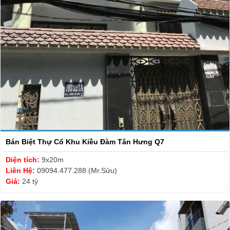
Bán Biệt Thự Cổ Khu Kiều Đàm Tân Hưng Q7
Diện tích:
9x20m
Liên Hệ:
09094.477.288 (Mr.Sửu)
Giá:
24 tỷ