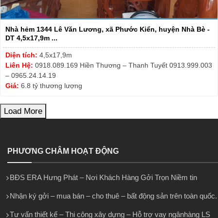
Nhà hẻm 1344 Lê Văn Lương, xã Phước Kiển, huyện Nhà Bè -
DT 4,5x17,9m ...
Diện tích:
4,5x17,9m
Liên Hệ:
0918.089.169 Hiền Thương – Thanh Tuyết 0913.999.003
– 0965.24.14.19
Giá:
6.8 tỷ thương lượng
Load More
PHƯƠNG CHÂM HOẠT ĐỘNG
BĐS ERA Hưng Phát – Nơi Khách Hàng Gởi Trọn Niềm tin
Nhận ký gởi – mua bán – cho thuê – bất động sản trên toàn quốc.
Tư vấn thiết kế – Thi công xây dựng – Hỗ trợ vay ngânhàng LS