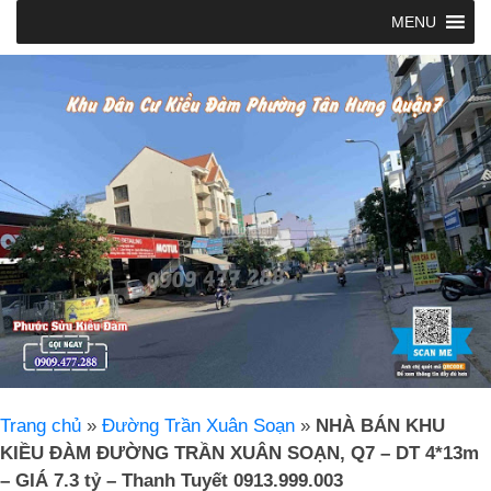
MENU
Trang chủ
»
Đường Trần Xuân Soạn
»
NHÀ BÁN KHU
KIỀU ĐÀM ĐƯỜNG TRẦN XUÂN SOẠN, Q7 – DT 4*13m
– GIÁ 7.3 tỷ – Thanh Tuyết 0913.999.003