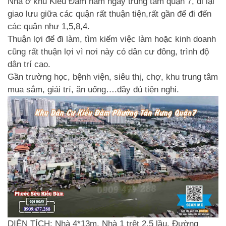
Nhà ở khu Kiều Đàm nằm ngay trung tâm quận 7, đi lại
giao lưu giữa các quận rất thuận tiện,rất gần để đi đến
các quận như 1,5,8,4.
Thuận lợi để đi làm, tìm kiếm việc làm hoặc kinh doanh
cũng rất thuận lợi vì nơi này có dân cư đông, trình độ
dân trí cao.
Gần trường học, bệnh viện, siêu thị, chợ, khu trung tâm
mua sắm, giải trí, ăn uống….đầy đủ tiện nghi.
DIỆN TÍCH:
Nhà 4*13m. Nhà 1 trệt 2.5 lầu. Đường