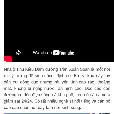
Nhà ở khu Kiều Đàm
đường Trần Xuân Soạn là một nơi
rất lý tưởng để sinh sống, định cư. Bởi vì khu này tuy
dân cư đông đúc nhưng rất yên tĩnh,cao ráo, thoáng
mát, không bị ngập nước, an ninh cao. Dọc các con
đường có đèn điện sáng cả khu phố, còn có cả camera
giám sát 24/24. Có rất nhiều nghệ sĩ nổi tiếng và cán bộ
cấp cao chọn nơi đây làm nơi sinh sống.