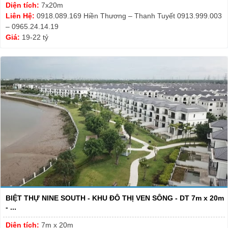
Diện tích:
7x20m
Liên Hệ:
0918.089.169 Hiền Thương – Thanh Tuyết 0913.999.003
– 0965.24.14.19
Giá:
19-22 tỷ
BIỆT THỰ NINE SOUTH - KHU ĐÔ THỊ VEN SÔNG - DT 7m x 20m
- ...
Diện tích:
7m x 20m