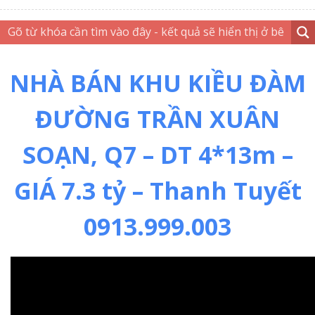
NHÀ BÁN KHU KIỀU ĐÀM
ĐƯỜNG TRẦN XUÂN
SOẠN, Q7 – DT 4*13m –
GIÁ 7.3 tỷ – Thanh Tuyết
0913.999.003