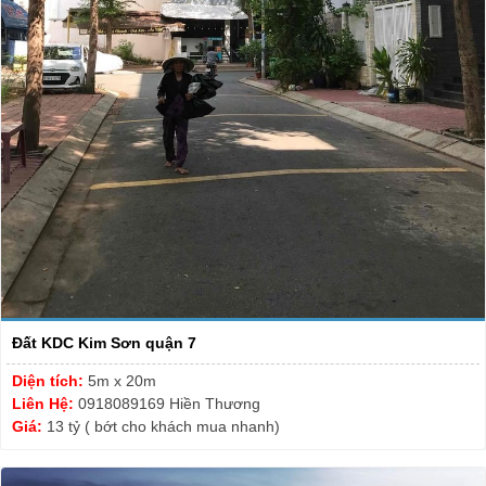
Đất KDC Kim Sơn quận 7
Diện tích:
5m x 20m
Liên Hệ:
0918089169 Hiền Thương
Giá:
13 tỷ ( bớt cho khách mua nhanh)