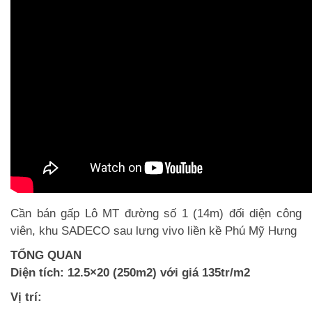
Cần bán gấp Lô MT đường số 1 (14m) đối diện công
viên, khu SADECO sau lưng vivo liền kề Phú Mỹ Hưng
TỔNG QUAN
Diện tích: 12.5×20 (250m2) với giá 135tr/m2
Vị trí: