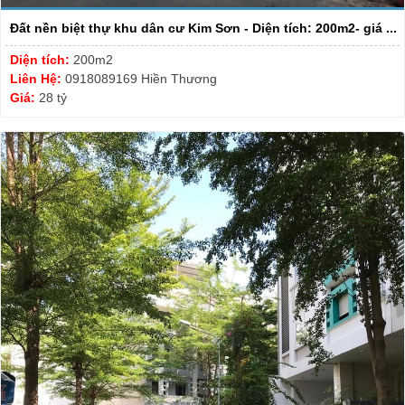
Đất nền biệt thự khu dân cư Kim Sơn - Diện tích: 200m2- giá ...
Diện tích:
200m2
Liên Hệ:
0918089169 Hiền Thương
Giá:
28 tỷ