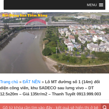
MENU
Trang chủ
»
ĐẤT NỀN
»
Lô MT đường số 1 (14m) đối
diện công viên, khu SADECO sau lưng vivo – DT
12.5x20m – Giá 135tr/m2 – Thanh Tuyết 0913.999.003