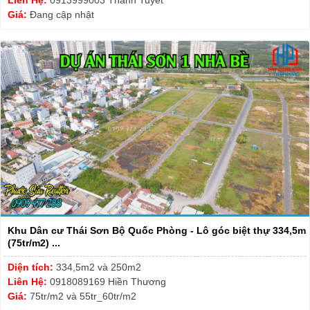
Liên Hệ:
0913999003 Thanh Tuyêt
Giá:
Đang cập nhật
Khu Dân cư Thái Sơn Bộ Quốc Phòng - Lô góc biệt thự 334,5m
(75tr/m2) ...
Diện tích:
334,5m2 và 250m2
Liên Hệ:
0918089169 Hiền Thương
Giá:
75tr/m2 và 55tr_60tr/m2