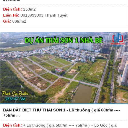
Diện tích:
250m2
Liên Hệ:
0913999003 Thanh Tuyết
Giá:
68tr/m2
BÁN ĐẤT BIỆT THỰ THÁI SƠN 1 - Lô thường ( giá 60tr/m ----
75tr/m ...
Diện tích:
+ Lô thường ( giá 60tr/m ---- 75tr/m ) + Lô Góc ( giá