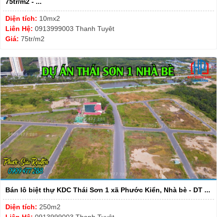
75tr/m2 - ...
Diện tích:
10mx2
Liên Hệ:
0913999003 Thanh Tuyêt
Giá:
75tr/m2
Bán lô biệt thự KDC Thái Sơn 1 xã Phước Kiển, Nhà bè - DT ...
Diện tích:
250m2