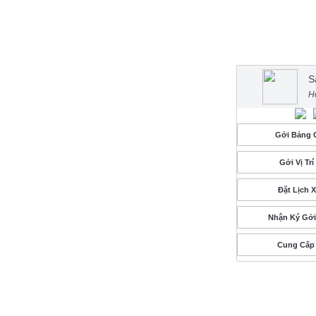
S
H
Gởi Bảng G
Gởi Vị Tr
Đặt Lịch 
Nhận Ký Gở
Cung Cấp