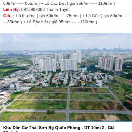
80tr/m ----- 85tr/m ) + Lô Đặc biệt ( giá 95tr/m ----- 110tr/m )
Liên Hệ:
0913999003 Thanh Tuyêt
Giá:
+ Lô thường ( giá 60tr/m ---- 75tr/m ) + Lô Góc ( giá 80tr/m ---
-- 85tr/m ) + Lô Đặc biệt ( giá 95tr/m ----- 110tr/m )
Khu Dân Cư Thái Sơn Bộ Quốc Phòng - DT 10mx2 - Giá