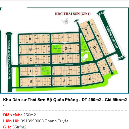
Khu Dân cư Thái Sơn Bộ Quốc Phòng - DT 250m2 - Giá 55tr/m2
- ...
Diện tích:
250m2
Liên Hệ:
0913999003 Thanh Tuyêt
Giá:
55tr/m2