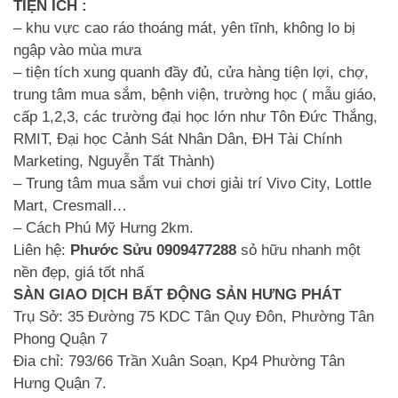
TIỆN ÍCH :
– khu vực cao ráo thoáng mát, yên tĩnh, không lo bị
ngập vào mùa mưa
– tiện tích xung quanh đầy đủ, cửa hàng tiện lợi, chợ,
trung tâm mua sắm, bệnh viện, trường học ( mẫu giáo,
cấp 1,2,3, các trường đại học lớn như Tôn Đức Thắng,
RMIT, Đại học Cảnh Sát Nhân Dân, ĐH Tài Chính
Marketing, Nguyễn Tất Thành)
– Trung tâm mua sắm vui chơi giải trí Vivo City, Lottle
Mart, Cresmall…
– Cách Phú Mỹ Hưng 2km.
Liên hệ:
Phước Sửu
0909477288
sỏ hữu nhanh một
nền đẹp, giá tốt nhấ
SÀN GIAO DỊCH BẤT ĐỘNG SẢN HƯNG PHÁT
Trụ Sở: 35 Đường 75 KDC Tân Quy Đôn, Phường Tân
Phong Quận 7
Đia chỉ: 793/66 Trần Xuân Soạn, Kp4 Phường Tân
Hưng Quận 7.