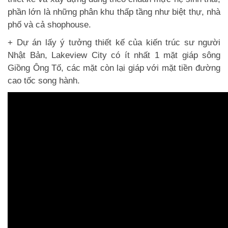
phần lớn là những phân khu thấp tầng như biệt thự, nhà
phố và cả shophouse.
+ Dự án lấy ý tưởng thiết kế của kiến trúc sư người
Nhật Bản,
Lakeview City
có ít nhất 1 mặt giáp sông
Giồng Ông Tố, các mặt còn lại giáp với mặt tiền đường
cao tốc song hành.