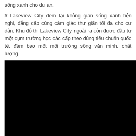
sống xanh cho dự án.
#
Lakeview City
đem lại không gian sống xanh tiện
nghi, đẳng cấp cùng cảm giác thư giãn tối đa cho cư
dân. Khu đô thị Lakeview City ngoài ra còn được đầu tư
một cụm trường học các cấp theo đúng tiêu chuẩn quốc
tế, đảm bảo một môi trường sống văn minh, chất
lượng.