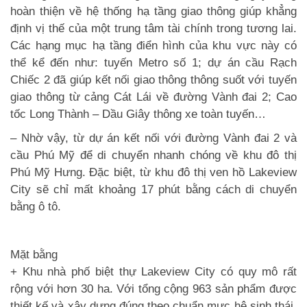
hoàn thiện về hệ thống hạ tầng giao thông giúp khẳng
định vị thế của một trung tâm tài chính trong tương lai.
Các hạng mục hạ tầng điển hình của khu vực này có
thể kể đến như: tuyến Metro số 1; dự án cầu Rạch
Chiếc 2 đã giúp kết nối giao thông thông suốt với tuyến
giao thông từ cảng Cát Lái về đường Vành đai 2; Cao
tốc Long Thành – Dầu Giây thông xe toàn tuyến…
– Nhờ vậy, từ dự án kết nối với đường Vành đai 2 và
cầu Phú Mỹ để di chuyển nhanh chóng về khu đô thị
Phú Mỹ Hưng. Đặc biệt, từ khu đô thị ven hồ Lakeview
City sẽ chỉ mất khoảng 17 phút bằng cách di chuyển
bằng ô tô.
Mặt bằng
+ Khu nhà phố biệt thự
Lakeview City
có quy mô rất
rộng với hơn 30 ha. Với tổng cộng 963 sản phẩm được
thiết kế và xây dựng đúng theo chuẩn mực hệ sinh thái,