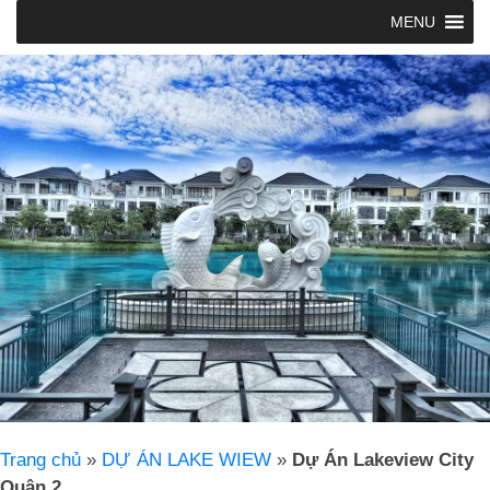
MENU
Trang chủ
»
DỰ ÁN LAKE WIEW
»
Dự Án Lakeview City
Quận 2