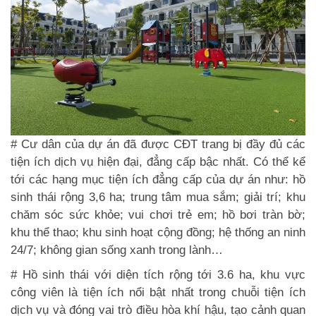
# Cư dân của dự án đã được CĐT trang bị đầy đủ các
tiện ích dịch vụ hiện đại, đẳng cấp bậc nhất. Có thể kể
tới các hạng mục tiện ích đẳng cấp của dự án như: hồ
sinh thái rộng 3,6 ha; trung tâm mua sắm; giải trí; khu
chăm sóc sức khỏe; vui chơi trẻ em; hồ bơi tràn bờ;
khu thể thao; khu sinh hoạt cộng đồng; hệ thống an ninh
24/7; không gian sống xanh trong lành…
# Hồ sinh thái với diện tích rộng tới 3.6 ha, khu vực
công viên là tiện ích nổi bật nhất trong chuỗi tiện ích
dịch vụ và đóng vai trò điều hòa khí hậu, tạo cảnh quan