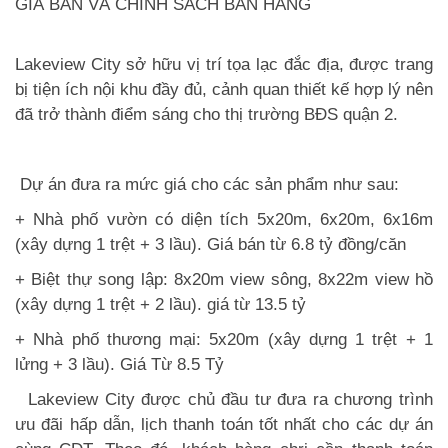
GIÁ BÁN VÀ CHÍNH SÁCH BÁN HÀNG
Lakeview City
sở hữu vị trí tọa lạc đắc địa, được trang
bị tiện ích nội khu đầy đủ, cảnh quan thiết kế hợp lý nên
đã trở thành điểm sáng cho thị trường BĐS quận 2.
Dự án đưa ra mức giá cho các sản phẩm như sau:
+ Nhà phố vườn có diện tích 5x20m, 6x20m, 6x16m
(xây dựng 1 trệt + 3 lầu). Giá bán từ 6.8 tỷ đồng/căn
+ Biệt thự song lập: 8x20m view sông, 8x22m view hồ
(xây dựng 1 trệt + 2 lầu). giá từ 13.5 tỷ
+ Nhà phố thương mại: 5x20m (xây dựng 1 trệt + 1
lửng + 3 lầu). Giá Từ 8.5 Tỷ
Lakeview City
được chủ đầu tư đưa ra chương trình
ưu đãi hấp dẫn, lịch thanh toán tốt nhất cho các dự án