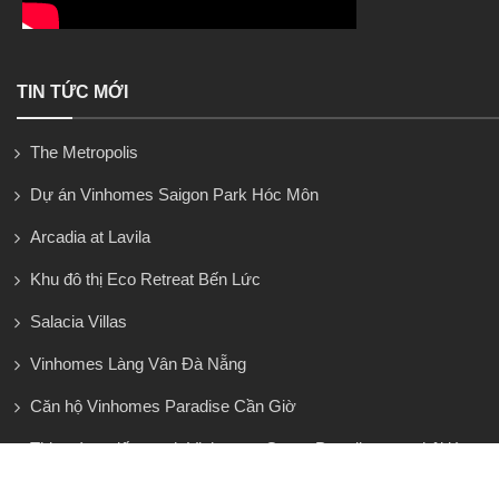
TIN TỨC MỚI
The Metropolis
Dự án Vinhomes Saigon Park Hóc Môn
Arcadia at Lavila
Khu đô thị Eco Retreat Bến Lức
Salacia Villas
Vinhomes Làng Vân Đà Nẵng
Căn hộ Vinhomes Paradise Cần Giờ
Thị trường đất quanh Vinhomes Green Paradise – cơ hội lớn
nhưng không dành cho người vội