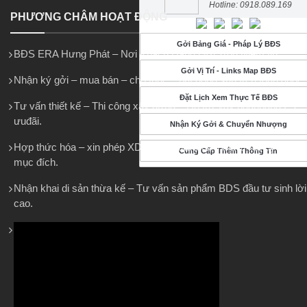
Hotline: 0918.089.169
PHƯƠNG CHÂM HOẠT ĐỘNG
Gởi Bảng Giá - Pháp Lý BĐS
BĐS ERA Hưng Phát – Nơi Khách Hàng Gởi Trọn Niềm tin
Gởi Vị Trí - Links Map BĐS
Nhận ký gởi – mua bán – cho thuê – bất động sản trên toàn quốc.
Đặt Lịch Xem Thực Tế BĐS
Tư vấn thiết kế – Thi công xây dựng – Hỗ trợ vay ngânhàng LS
ưuđãi.
Nhận Ký Gởi & Chuyển Nhượng
Hợp thức hóa – xin phép XD – Tách thửa hợp thửa – chuyển
Cung Cấp Thêm Thông Tin
mục đích.
Nhận khai di sản thừa kế – Tư vấn sản phẩm BDS đầu tư sinh lời
cao.