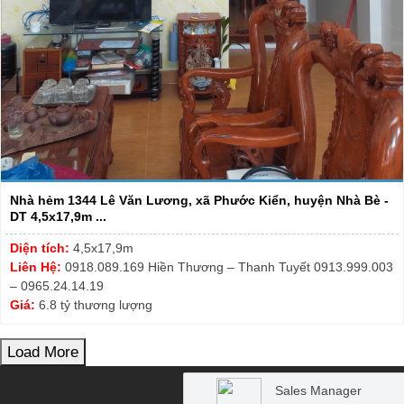
Nhà hẻm 1344 Lê Văn Lương, xã Phước Kiển, huyện Nhà Bè -
DT 4,5x17,9m ...
Diện tích:
4,5x17,9m
Liên Hệ:
0918.089.169 Hiền Thương – Thanh Tuyết 0913.999.003
– 0965.24.14.19
Giá:
6.8 tỷ thương lượng
Load More
Sales Manager