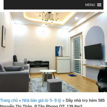
MENU
Trang chủ
»
Nhà bán giá từ 5- 8 tỷ
»
Dãy nhà trọ hẻm 585
Nguyễn Thị Thập, P.Tân Phong DT: 139.8m2