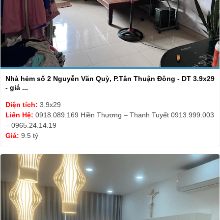
Nhà hẻm số 2 Nguyễn Văn Quỳ, P.Tân Thuận Đông - DT 3.9x29
- giá ...
Diện tích:
3.9x29
Liên Hệ:
0918.089.169 Hiền Thương – Thanh Tuyết 0913.999.003
– 0965.24.14.19
Giá:
9.5 tỷ