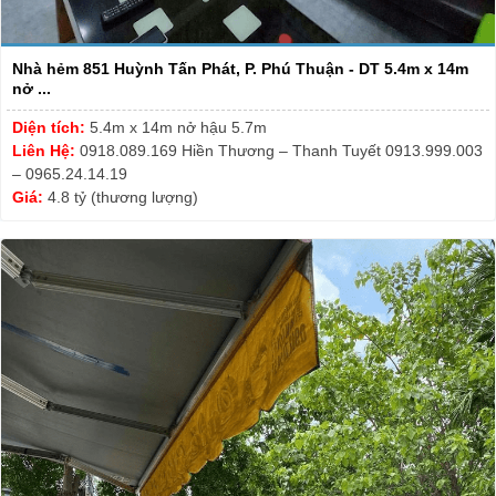
Nhà hẻm 851 Huỳnh Tấn Phát, P. Phú Thuận - DT 5.4m x 14m
nở ...
Diện tích:
5.4m x 14m nở hậu 5.7m
Liên Hệ:
0918.089.169 Hiền Thương – Thanh Tuyết 0913.999.003
– 0965.24.14.19
Giá:
4.8 tỷ (thương lượng)