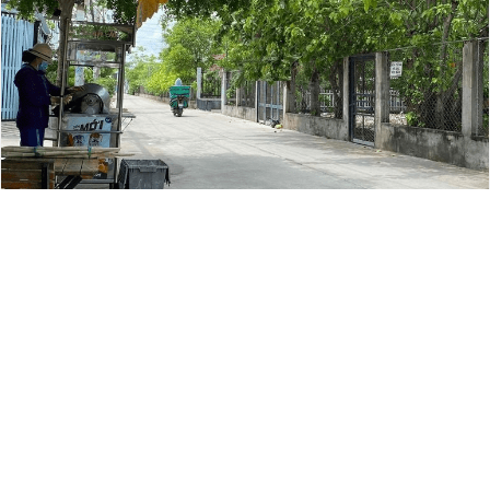
Nhà hẻm 1419 Lê Văn Lương, Xã Phước Kiển, huyện Nhà Bè -
DT 5.24x21 ...
Diện tích:
5.24x21