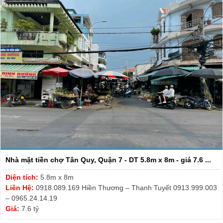
Nhà mặt tiền chợ Tân Quy, Quận 7 - DT 5.8m x 8m - giá 7.6 ...
Diện tích:
5.8m x 8m
Liên Hệ:
0918.089.169 Hiền Thương – Thanh Tuyết 0913.999.003
– 0965.24.14.19
Giá:
7.6 tỷ