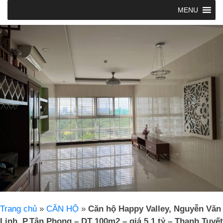
MENU
Trang chủ
»
CĂN HỘ
»
Căn hộ Happy Valley, Nguyễn Văn
Linh, P.Tân Phong – DT 100m2 – giá 5.1 tỷ – Thanh Tuyết