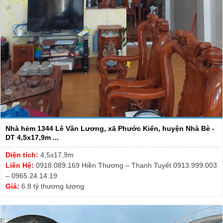
Nhà hẻm 1344 Lê Văn Lương, xã Phước Kiển, huyện Nhà Bè -
DT 4,5x17,9m ...
Diện tích:
4,5x17,9m
Liên Hệ:
0918.089.169 Hiền Thương – Thanh Tuyết 0913.999.003
– 0965.24.14.19
Giá:
6.8 tỷ thương lượng