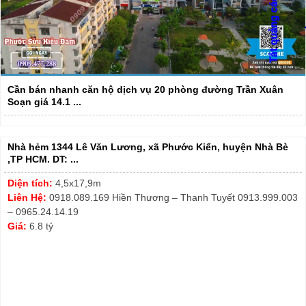
Cần bán nhanh căn hộ dịch vụ 20 phòng đường Trần Xuân
Soạn giá 14.1 ...
Nhà hẻm 1344 Lê Văn Lương, xã Phước Kiển, huyện Nhà Bè
,TP HCM. DT: ...
Diện tích:
4,5x17,9m
Liên Hệ:
0918.089.169 Hiền Thương – Thanh Tuyết 0913.999.003
– 0965.24.14.19
Giá:
6.8 tỷ