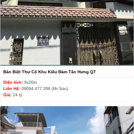
Bán Biệt Thự Cổ Khu Kiều Đàm Tân Hưng Q7
Diện tích:
9x20m
Liên Hệ:
09094.477.288 (Mr.Sửu)
Giá:
24 tỷ