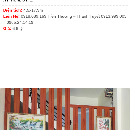
,TP HCM. DT: ...
Diện tích:
4,5x17,9m
Liên Hệ:
0918.089.169 Hiền Thương – Thanh Tuyết 0913.999.003
– 0965.24.14.19
Giá:
6.8 tỷ