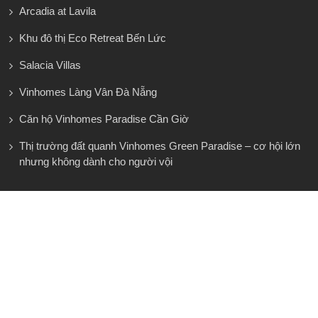
Arcadia at Lavila
Khu đô thị Eco Retreat Bến Lức
Salacia Villas
Vinhomes Làng Vân Đà Nẵng
Căn hộ Vinhomes Paradise Cần Giờ
Thị trường đất quanh Vinhomes Green Paradise – cơ hội lớn
nhưng không dành cho người vội
KÊNH YOUTUBE BẤT ĐỘNG SẢN ERA
HUNGPHAT
35 Đường 75 Khu Dân Cư Tân Quy Đông, P.Tân
Phong, Quận 7
793/66 Trần Xuân Soạn, Khu Phố 4, Phường Tân