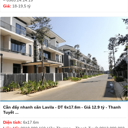
– 0965.24.14.19
Giá:
18-19,5 tỷ
Cần đẩy nhanh căn Lavila - DT 6x17.6m - Giá 12.9 tỷ - Thanh
Tuyết ...
Diện tích:
6x17.6m