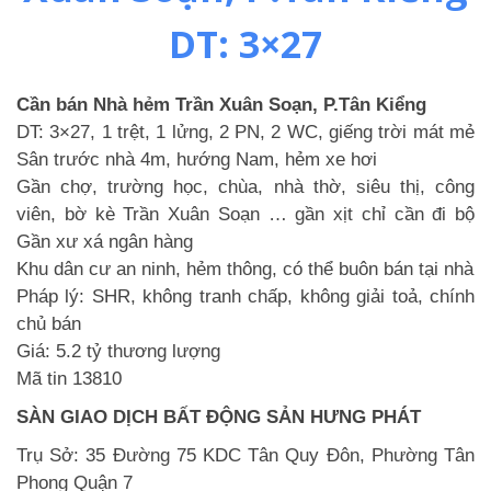
DT: 3×27
Cần bán Nhà hẻm Trần Xuân Soạn, P.Tân Kiểng
DT: 3×27, 1 trệt, 1 lửng, 2 PN, 2 WC, giếng trời mát mẻ
Sân trước nhà 4m, hướng Nam, hẻm xe hơi
Gần chợ, trường học, chùa, nhà thờ, siêu thị, công
viên, bờ kè Trần Xuân Soạn … gần xịt chỉ cần đi bộ
Gần xư xá ngân hàng
Khu dân cư an ninh, hẻm thông, có thể buôn bán tại nhà
Pháp lý: SHR, không tranh chấp, không giải toả, chính
chủ bán
Giá: 5.2 tỷ thương lượng
Mã tin 13810
SÀN GIAO DỊCH BẤT ĐỘNG SẢN HƯNG PHÁT
Trụ Sở: 35 Đường 75 KDC Tân Quy Đôn, Phường Tân
Phong Quận 7