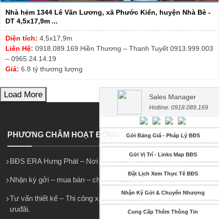
Nhà hẻm 1344 Lê Văn Lương, xã Phước Kiển, huyện Nhà Bè -
DT 4,5x17,9m ...
Diện tích:
4,5x17,9m
Liên Hệ:
0918.089.169 Hiền Thương – Thanh Tuyết 0913.999.003
– 0965.24.14.19
Giá:
6.8 tỷ thương lượng
Load More
Sales Manager
Hotline: 0918.089.169
PHƯƠNG CHÂM HOẠT ĐỘNG
Gởi Bảng Giá - Pháp Lý BĐS
Gởi Vị Trí - Links Map BĐS
BĐS ERA Hưng Phát – Nơi Khách Hàng Gởi Trọn Niềm tin
Đặt Lịch Xem Thực Tế BĐS
Nhận ký gởi – mua bán – cho thuê – bất động sản trên toàn quốc.
Nhận Ký Gởi & Chuyển Nhượng
Tư vấn thiết kế – Thi công xây dựng – Hỗ trợ vay ngânhàng LS
ưuđãi.
Cung Cấp Thêm Thông Tin