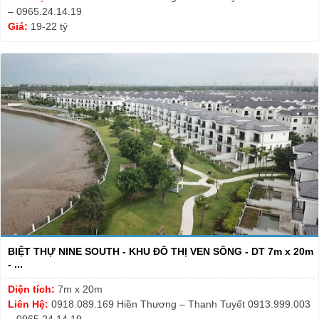
– 0965.24.14.19
Giá:
19-22 tỷ
BIỆT THỰ NINE SOUTH - KHU ĐÔ THỊ VEN SÔNG - DT 7m x 20m
- ...
Diện tích:
7m x 20m
Liên Hệ:
0918.089.169 Hiền Thương – Thanh Tuyết 0913.999.003