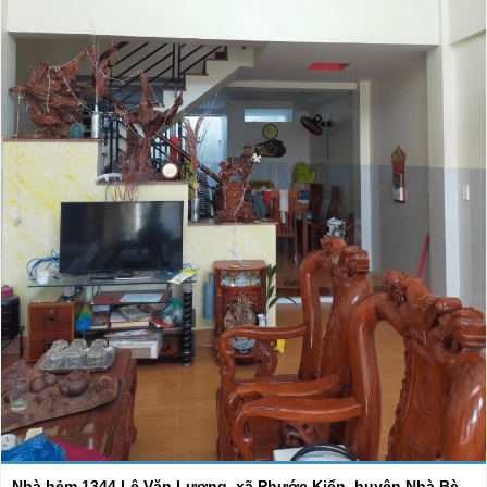
Nhà hẻm 1344 Lê Văn Lương, xã Phước Kiển, huyện Nhà Bè -