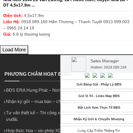
DT 4,5x17,9m ...
Diện tích:
4,5x17,9m
Liên Hệ:
0918.089.169 Hiền Thương – Thanh Tuyết 0913.999.003
– 0965.24.14.19
Giá:
6.8 tỷ thương lượng
Load More
Sales Manager
Hotline: 0918.089.169
PHƯƠNG CHÂM HOẠT ĐỘNG
Gởi Bảng Giá - Pháp Lý BĐS
BĐS ERA Hưng Phát – Nơi Khách Hàng Gởi Trọn Niềm tin
Gởi Vị Trí - Links Map BĐS
Nhận ký gởi – mua bán – cho thuê – bất động sản trên toàn quốc.
Đặt Lịch Xem Thực Tế BĐS
Tư vấn thiết kế – Thi công xây dựng – Hỗ trợ vay ngânhàng LS
ưuđãi.
Nhận Ký Gởi & Chuyển Nhượng
Hợp thức hóa – xin phép XD – Tách thửa hợp thửa – chuyển
Cung Cấp Thêm Thông Tin