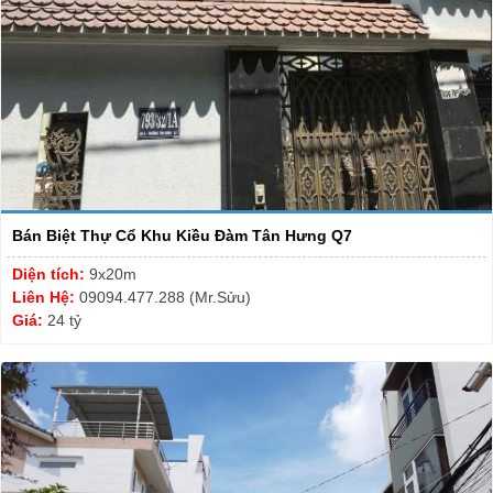
Bán Biệt Thự Cổ Khu Kiều Đàm Tân Hưng Q7
Diện tích:
9x20m
Liên Hệ:
09094.477.288 (Mr.Sửu)
Giá:
24 tỷ