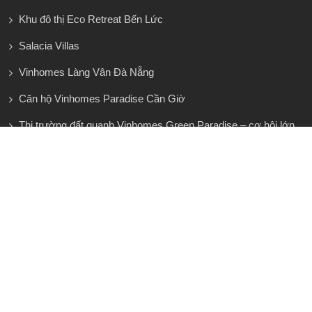
Khu đô thị Eco Retreat Bến Lức
Salacia Villas
Vinhomes Làng Vân Đà Nẵng
Căn hộ Vinhomes Paradise Cần Giờ
Thị trường đất quanh Vinhomes Green Paradise – cơ hội lớn
nhưng không dành cho người vội
KÊNH YOUTUBE BẤT ĐỘNG SẢN ERA
HUNGPHAT
35 Đường 75 Khu Dân Cư Tân Quy Đông, P.Tân
Phong, Quận 7
793/66 Trần Xuân Soạn, Khu Phố 4, Phường Tân
Hưng , Quận 7