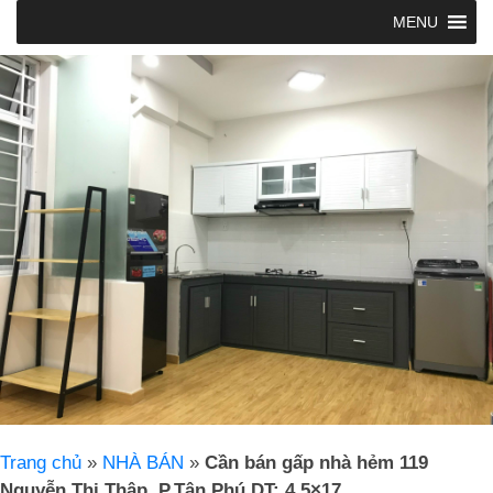
MENU
Trang chủ
»
NHÀ BÁN
»
Cần bán gấp nhà hẻm 119
Nguyễn Thị Thập, P.Tân Phú DT: 4.5×17