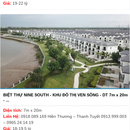
Giá:
19-22 tỷ
BIỆT THỰ NINE SOUTH - KHU ĐÔ THỊ VEN SÔNG - DT 7m x 20m
- ...
Diện tích:
7m x 20m
Liên Hệ:
0918.089.169 Hiền Thương – Thanh Tuyết 0913.999.003
– 0965.24.14.19
Giá:
18-19,5 tỷ