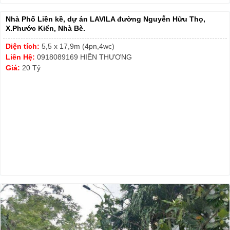
Nhà Phố Liền kề, dự án LAVILA đường Nguyễn Hữu Thọ,
X.Phước Kiển, Nhà Bè.
Diện tích:
5,5 x 17,9m (4pn,4wc)
Liên Hệ:
0918089169 HIỀN THƯƠNG
Giá:
20 Tỷ