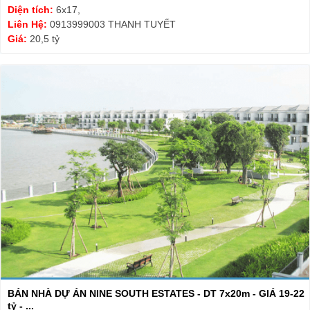
Diện tích:
6x17,
Liên Hệ:
0913999003 THANH TUYẾT
Giá:
20,5 tỷ
BÁN NHÀ DỰ ÁN NINE SOUTH ESTATES - DT 7x20m - GIÁ 19-22
tỷ - ...