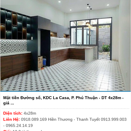
Mặt tiền Đường số, KDC La Casa, P. Phú Thuận - DT 4x28m -
giá ...
Diện tích:
4x28m
Liên Hệ:
0918.089.169 Hiền Thương - Thanh Tuyết 0913.999.003
- 0965.24.14.19