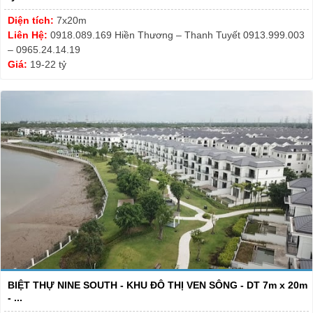
Diện tích:
7x20m
Liên Hệ:
0918.089.169 Hiền Thương – Thanh Tuyết 0913.999.003
– 0965.24.14.19
Giá:
19-22 tỷ
BIỆT THỰ NINE SOUTH - KHU ĐÔ THỊ VEN SÔNG - DT 7m x 20m
- ...