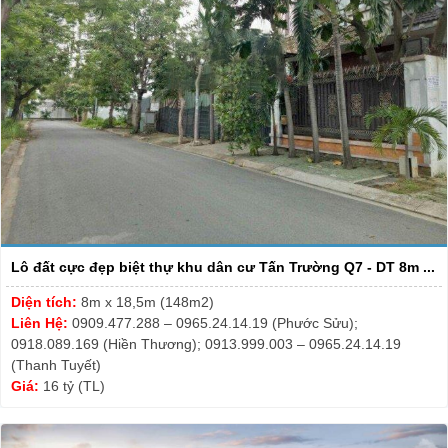
Lô đất cực đẹp biệt thự khu dân cư Tấn Trường Q7 - DT 8m ...
Diện tích:
8m x 18,5m (148m2)
Liên Hệ:
0909.477.288 – 0965.24.14.19 (Phước Sửu);
0918.089.169 (Hiền Thương); 0913.999.003 – 0965.24.14.19
(Thanh Tuyết)
Giá:
16 tỷ (TL)