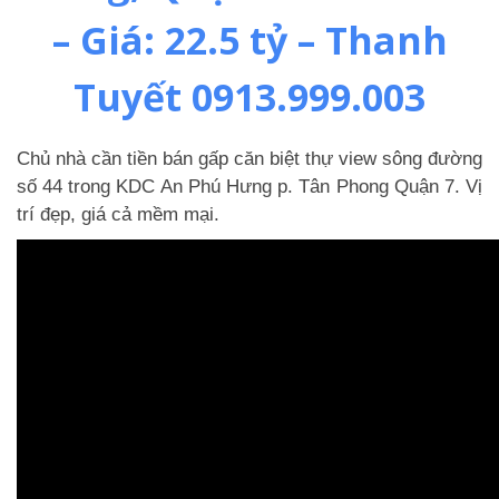
– Giá: 22.5 tỷ – Thanh
Tuyết 0913.999.003
Chủ nhà cần tiền bán gấp căn biệt thự view sông đường
số 44 trong KDC An Phú Hưng p. Tân Phong Quận 7. Vị
trí đẹp, giá cả mềm mại.