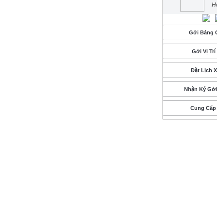
H
Gởi Bảng G
Gởi Vị Tr
Đặt Lịch 
Nhận Ký Gở
Cung Cấp