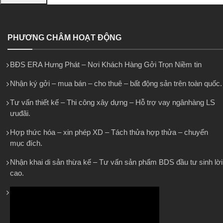
PHƯƠNG CHÂM HOẠT ĐỘNG
BĐS ERA Hưng Phát – Nơi Khách Hàng Gởi Trọn Niềm tin
Nhận ký gởi – mua bán – cho thuê – bất động sản trên toàn quốc.
Tư vấn thiết kế – Thi công xây dựng – Hỗ trợ vay ngânhàng LS
ưuđãi.
Hợp thức hóa – xin phép XD – Tách thửa hợp thửa – chuyển
mục đích.
Nhận khai di sản thừa kế – Tư vấn sản phẩm BDS đầu tư sinh lời
cao.