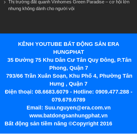
Thị trường đất quanh Vinhomes Green Paradise – cơ hội lớn
nhưng không dành cho người vội
KÊNH YOUTUBE BẤT ĐỘNG SẢN ERA
HUNGPHAT
35 Đường 75 Khu Dân Cư Tân Quy Đông, P.Tân
Phong, Quận 7
793/66 Trần Xuân Soạn, Khu Phố 4, Phường Tân
Hưng , Quận 7
Điện thoại: 08.6683.6079 - Hotline: 0909.477.288 -
079.679.6789
Email: Suu.nguyen@era.com.vn
www.batdongsanhungphat.vn
Bất động sản tiềm năng ©Copyright 2016