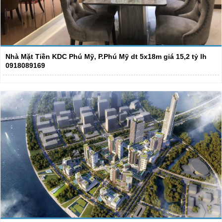
Nhà Mặt Tiền KDC Phú Mỹ, P.Phú Mỹ dt 5x18m giá 15,2 tỷ lh
0918089169