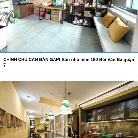
CHÍNH CHỦ CẦN BÁN GẤP! Bán nhà hẻm 180 Bùi Văn Ba quận
7