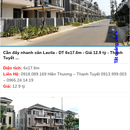
Cần đẩy nhanh căn Lavila - DT 6x17.6m - Giá 12.9 tỷ - Thanh
Tuyết ...
Diện tích:
6x17.6m
Liên Hệ:
0918.089.169 Hiền Thương – Thanh Tuyết 0913.999.003
– 0965.24.14.19
Giá:
12.9 tỷ