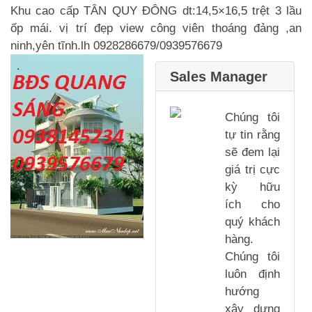
Khu cao cấp TÂN QUY ĐÔNG dt:14,5×16,5 trệt 3 lầu
ốp mái. vị trí đẹp view công viên thoáng đảng ,an
ninh,yên tĩnh.lh 0928286679/0939576679
Sales Manager
Chúng tôi
tự tin rằng
sẽ đem lại
giá trị cực
kỳ hữu
ích cho
quý khách
hàng.
Chúng tôi
luôn định
hướng
xây dựng