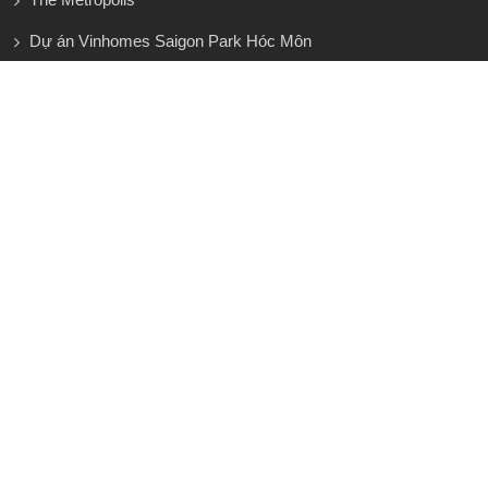
Dự án Vinhomes Saigon Park Hóc Môn
Arcadia at Lavila
Khu đô thị Eco Retreat Bến Lức
Salacia Villas
Vinhomes Làng Vân Đà Nẵng
Căn hộ Vinhomes Paradise Cần Giờ
Thị trường đất quanh Vinhomes Green Paradise – cơ hội lớn
nhưng không dành cho người vội
KÊNH YOUTUBE BẤT ĐỘNG SẢN ERA
HUNGPHAT