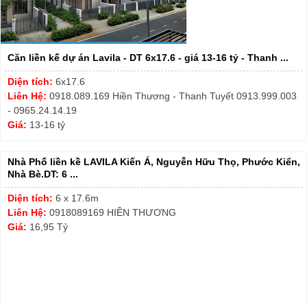
Căn liền kế dự án Lavila - DT 6x17.6 - giá 13-16 tỷ - Thanh ...
Diện tích:
6x17.6
Liên Hệ:
0918.089.169 Hiền Thương - Thanh Tuyết 0913.999.003
- 0965.24.14.19
Giá:
13-16 tỷ
Nhà Phố liền kề LAVILA Kiến Á, Nguyễn Hữu Thọ, Phước Kiển,
Nhà Bè.DT: 6 ...
Diện tích:
6 x 17.6m
Liên Hệ:
0918089169 HIỀN THƯƠNG
Giá:
16,95 Tỷ