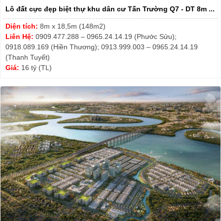
Lô đất cực đẹp biệt thự khu dân cư Tấn Trường Q7 - DT 8m ...
Diện tích:
8m x 18,5m (148m2)
Liên Hệ:
0909.477.288 – 0965.24.14.19 (Phước Sửu);
0918.089.169 (Hiền Thương); 0913.999.003 – 0965.24.14.19
(Thanh Tuyết)
Giá:
16 tỷ (TL)