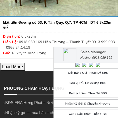
Mặt tiền Đường số 53, P. Tân Quy, Q.7, TP.HCM - DT 6.8x23m -
giá ...
Diện tích:
6.8x23m
Liên Hệ:
0918.089.169 Hiền Thương – Thanh Tuyết 0913.999.003
– 0965.24.14.19
Sales Manager
Giá:
18.x tỷ thương lượng
Hotline: 0918.089.169
Load More
Gởi Bảng Giá - Pháp Lý BĐS
Gởi Vị Trí - Links Map BĐS
PHƯƠNG CHÂM HOẠT ĐỘNG
Đặt Lịch Xem Thực Tế BĐS
BĐS ERA Hưng Phát – Nơi Khách Hàng Gởi Trọn Niềm tin
Nhận Ký Gởi & Chuyển Nhượng
Nhận ký gởi – mua bán – cho thuê – bất động sản trên toàn quốc.
Cung Cấp Thêm Thông Tin