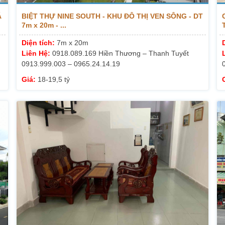
Á
BIỆT THỰ NINE SOUTH - KHU ĐÔ THỊ VEN SÔNG - DT
7m x 20m - ...
Diện tích:
7m x 20m
Liên Hệ:
0918.089.169 Hiền Thương – Thanh Tuyết
0913.999.003 – 0965.24.14.19
Giá:
18-19,5 tỷ