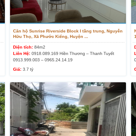
Căn hộ Sunrise Riverside Block I tầng trung, Nguyễn
Hữu Thọ, Xã Phước Kiểng, Huyện ...
Diện tích:
84m2
Liên Hệ:
0918.089.169 Hiền Thương – Thanh Tuyết
0913.999.003 – 0965.24.14.19
Giá:
3.7 tỷ