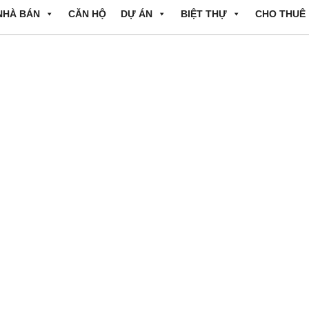
NHÀ BÁN
CĂN HỘ
DỰ ÁN
BIỆT THỰ
CHO THUÊ