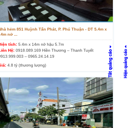
Nhà hẻm 851 Huỳnh Tấn Phát, P. Phú Thuận - DT 5.4m x
14m nở ...
Diện tích:
5.4m x 14m nở hậu 5.7m
Liên Hệ:
0918.089.169 Hiền Thương – Thanh Tuyết
0913.999.003 – 0965.24.14.19
Giá:
4.8 tỷ (thương lượng)