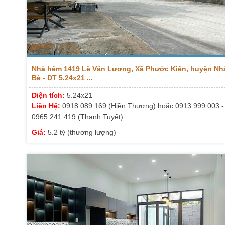
Nhà hẻm 1419 Lê Văn Lương, Xã Phước Kiển, huyện Nh
Bè - DT 5.24x21 ...
Diện tích:
5.24x21
Liên Hệ:
0918.089.169 (Hiền Thương) hoặc 0913.999.003 -
0965.241.419 (Thanh Tuyết)
Giá:
5.2 tỷ (thương lượng)