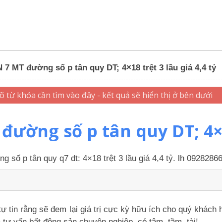
MT đường số p tân quy DT; 4×18 trệt 3 lầu giá 4,4 tỷ
ờng số p tân quy DT; 4×18 
 số p tân quy q7 dt: 4×18 trệt 3 lầu giá 4,4 tỷ. lh 092828
tự tin rằng sẽ đem lại giá trị cực kỳ hữu ích cho quý khách
 tư vấn bất động sản chuyên nghiệp, có tâm, tầm, tài!