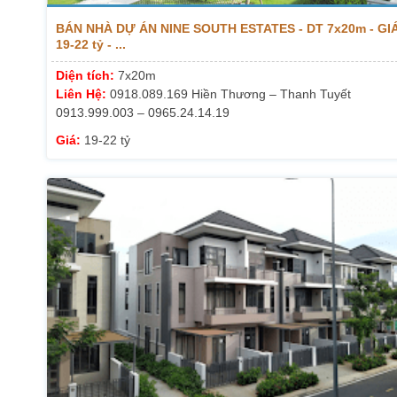
BÁN NHÀ DỰ ÁN NINE SOUTH ESTATES - DT 7x20m - GI
19-22 tỷ - ...
Diện tích:
7x20m
Liên Hệ:
0918.089.169 Hiền Thương – Thanh Tuyết
0913.999.003 – 0965.24.14.19
Giá:
19-22 tỷ