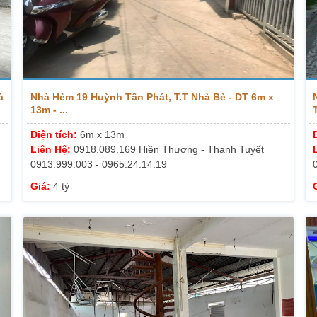
à
Nhà Hẻm 19 Huỳnh Tấn Phát, T.T Nhà Bè - DT 6m x
13m - ...
Diện tích:
6m x 13m
Liên Hệ:
0918.089.169 Hiền Thương - Thanh Tuyết
0913.999.003 - 0965.24.14.19
Giá:
4 tỷ