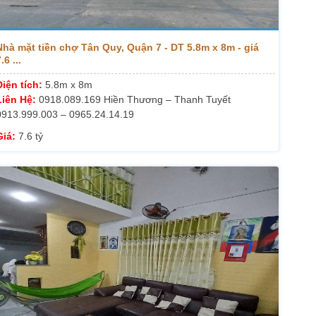
Nhà mặt tiền chợ Tân Quy, Quận 7 - DT 5.8m x 8m - giá
.6 ...
Diện tích:
5.8m x 8m
Liên Hệ:
0918.089.169 Hiền Thương – Thanh Tuyết
0913.999.003 – 0965.24.14.19
Giá:
7.6 tỷ