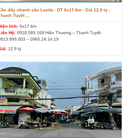
Cần đẩy nhanh căn Lavila - DT 6x17.6m - Giá 12.9 tỷ -
Thanh Tuyết ...
Diện tích:
6x17.6m
Liên Hệ:
0918.089.169 Hiền Thương – Thanh Tuyết
0913.999.003 – 0965.24.14.19
Giá:
12.9 tỷ