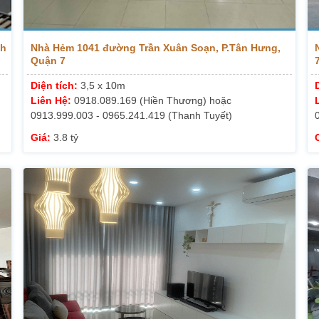
nh
Nhà Hẻm 1041 đường Trần Xuân Soạn, P.Tân Hưng,
Quận 7
7
Diện tích:
3,5 x 10m
Liên Hệ:
0918.089.169 (Hiền Thương) hoặc
0913.999.003 - 0965.241.419 (Thanh Tuyết)
Giá:
3.8 tỷ