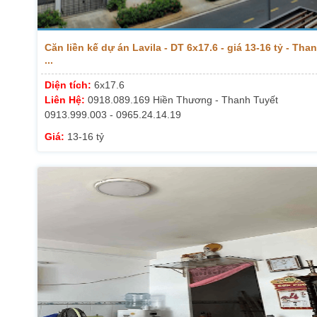
Căn liền kế dự án Lavila - DT 6x17.6 - giá 13-16 tỷ - Tha
...
Diện tích:
6x17.6
Liên Hệ:
0918.089.169 Hiền Thương - Thanh Tuyết
0913.999.003 - 0965.24.14.19
Giá:
13-16 tỷ