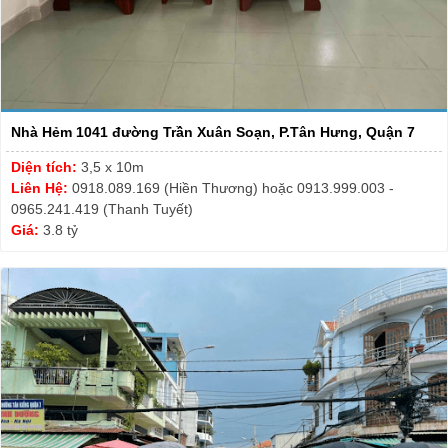
Nhà Hẻm 1041 đường Trần Xuân Soạn, P.Tân Hưng, Quận 7
Diện tích:
3,5 x 10m
Liên Hệ:
0918.089.169 (Hiền Thương) hoặc 0913.999.003 -
0965.241.419 (Thanh Tuyết)
Giá:
3.8 tỷ