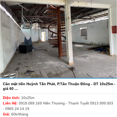
Căn mặt tiền Huỳnh Tấn Phát, P.Tân Thuận Đông - DT 10x25m -
giá 60 ...
Diện tích:
10x25m
Liên Hệ:
0918.089.169 Hiền Thương - Thanh Tuyết 0913.999.003
- 0965.24.14.19
Giá:
60tr/tháng