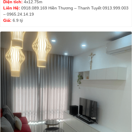
Diện tích:
4x12.75m
Liên Hệ:
0918.089.169 Hiền Thương – Thanh Tuyết 0913.999.003
– 0965.24.14.19
Giá:
6.9 tỷ