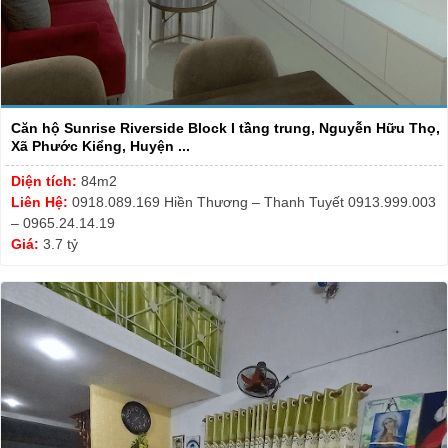
Căn hộ Sunrise Riverside Block I tầng trung, Nguyễn Hữu Thọ,
Xã Phước Kiểng, Huyện ...
Diện tích:
84m2
Liên Hệ:
0918.089.169 Hiền Thương – Thanh Tuyết 0913.999.003
– 0965.24.14.19
Giá:
3.7 tỷ