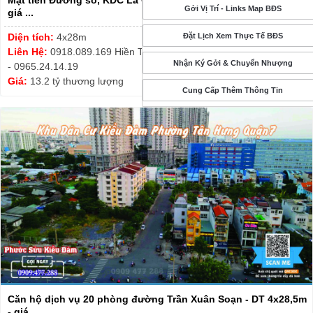
Mặt tiền Đường số, KDC La Casa, P. Phú Thuận - DT 4x28m -
Gởi Vị Trí - Links Map BĐS
giá ...
Đặt Lịch Xem Thực Tế BĐS
Diện tích:
4x28m
Liên Hệ:
0918.089.169 Hiền Thương - Thanh Tuyết 0913.999.003
Nhận Ký Gởi & Chuyển Nhượng
- 0965.24.14.19
Giá:
13.2 tỷ thương lượng
Cung Cấp Thêm Thông Tin
Căn hộ dịch vụ 20 phòng đường Trần Xuân Soạn - DT 4x28,5m
- giá ...