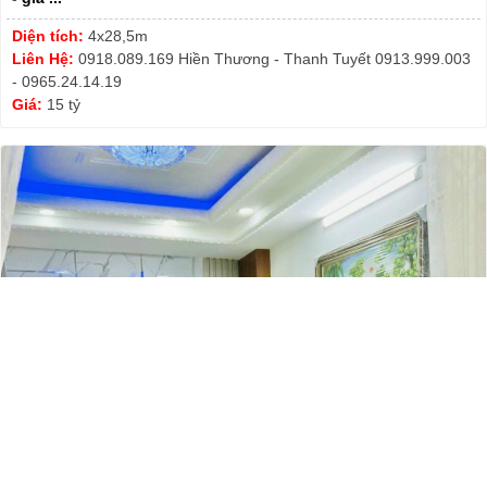
Diện tích:
4x28,5m
Liên Hệ:
0918.089.169 Hiền Thương - Thanh Tuyết 0913.999.003
- 0965.24.14.19
Giá:
15 tỷ