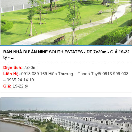
BÁN NHÀ DỰ ÁN NINE SOUTH ESTATES - DT 7x20m - GIÁ 19-22
tỷ - ...
Diện tích:
7x20m
Liên Hệ:
0918.089.169 Hiền Thương – Thanh Tuyết 0913.999.003
– 0965.24.14.19
Giá:
19-22 tỷ