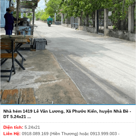
Nhà hẻm 1419 Lê Văn Lương, Xã Phước Kiển, huyện Nhà Bè -
DT 5.24x21 ...
Diện tích:
5.24x21
Liên Hệ:
0918.089.169 (Hiền Thương) hoặc 0913.999.003 -