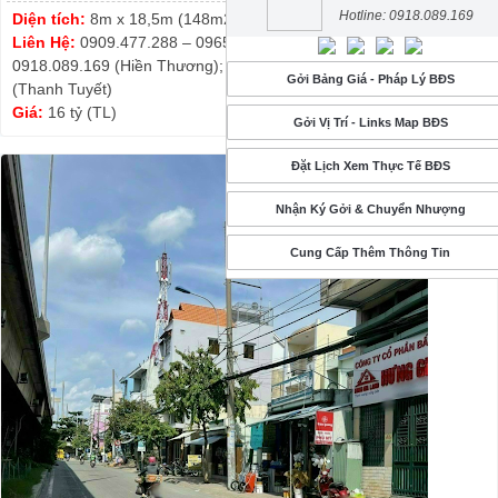
Hotline: 0918.089.169
Diện tích:
8m x 18,5m (148m2)
Liên Hệ:
0909.477.288 – 0965.24.14.19 (Phước Sửu);
0918.089.169 (Hiền Thương); 0913.999.003 – 0965.24.14.19
Gởi Bảng Giá - Pháp Lý BĐS
(Thanh Tuyết)
Giá:
16 tỷ (TL)
Gởi Vị Trí - Links Map BĐS
Đặt Lịch Xem Thực Tế BĐS
Nhận Ký Gởi & Chuyển Nhượng
Cung Cấp Thêm Thông Tin