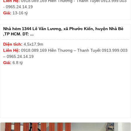
Liên Hệ:
0918.089.169 Hiền Thương - Thanh Tuyết 0913.999.003
- 0965.24.14.19
Giá:
13-16 tỷ
Nhà hẻm 1344 Lê Văn Lương, xã Phước Kiển, huyện Nhà Bè
,TP HCM. DT: ...
Diện tích:
4,5x17,9m
Liên Hệ:
0918.089.169 Hiền Thương – Thanh Tuyết 0913.999.003
– 0965.24.14.19
Giá:
6.8 tỷ