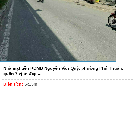
Nhà mặt tiền KDMB Nguyễn Văn Quỳ, phường Phú Thuận,
quận 7 vị trí đẹp ...
Diện tích:
5x15m
Liên Hệ:
0918.089.169 Hiền Thương – Thanh Tuyết 0913.999.003
– 0965.24.14.19
Giá:
8.5 Tỷ (có thể thương lượng với chính chủ)