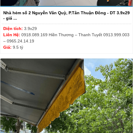
Nhà hẻm số 2 Nguyễn Văn Quỳ, P.Tân Thuận Đông - DT 3.9x29
- giá ...
Diện tích:
3.9x29
Liên Hệ:
0918.089.169 Hiền Thương – Thanh Tuyết 0913.999.003
– 0965.24.14.19
Giá:
9.5 tỷ