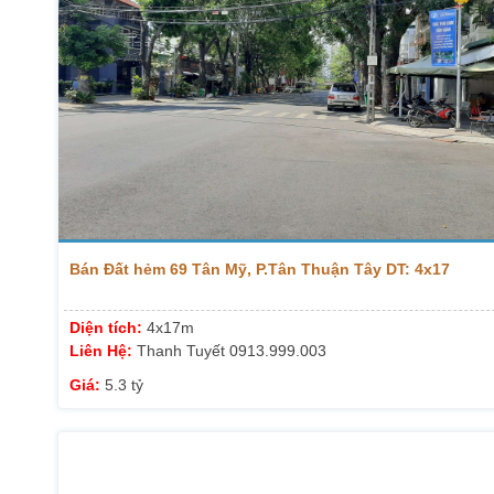
Bán Đất hẻm 69 Tân Mỹ, P.Tân Thuận Tây DT: 4x17
Diện tích:
4x17m
Liên Hệ:
Thanh Tuyết 0913.999.003
Giá:
5.3 tỷ