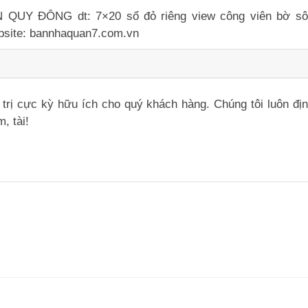
Y ĐÔNG dt: 7×20 sổ đỏ riêng view công viên bờ sông . 
ite: bannhaquan7.com.vn
iá trị cực kỳ hữu ích cho quý khách hàng. Chúng tôi luôn đ
, tài!