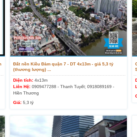
n
Đất nền Kiều Đàm quận 7 - DT 4x13m - giá 5,3 tỷ
(thương lượng) ...
Diện tích:
4x13m
Liên Hệ:
0909477288 - Thanh Tuyết; 0918089169 -
Hiền Thương
Giá:
5,3 tỷ