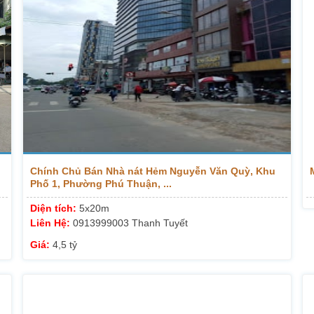
Chính Chủ Bán Nhà nát Hẻm Nguyễn Văn Quỳ, Khu
Phố 1, Phường Phú Thuận, ...
Diện tích:
5x20m
Liên Hệ:
0913999003 Thanh Tuyết
Giá:
4,5 tỷ