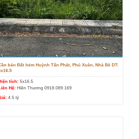
Cần bán Đất hẻm Huỳnh Tấn Phát, Phú Xuân, Nhà Bè DT:
5x16.5
Diện tích:
5x16.5
Liên Hệ:
Hiền Thương 0918.089.169
Giá:
4.5 tỷ