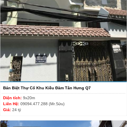
Bán Biệt Thự Cổ Khu Kiều Đàm Tân Hưng Q7
Diện tích:
9x20m
Liên Hệ:
09094.477.288 (Mr.Sửu)
Giá:
24 tỷ