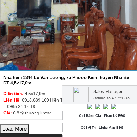
Nhà hẻm 1344 Lê Văn Lương, xã Phước Kiển, huyện Nhà Bè -
DT 4,5x17,9m ...
Sales Manager
Diện tích:
4,5x17,9m
Hotline: 0918.089.169
Liên Hệ:
0918.089.169 Hiền Thương – Thanh Tuyết 0913.999.003
– 0965.24.14.19
Giá:
6.8 tỷ thương lượng
Gởi Bảng Giá - Pháp Lý BĐS
Gởi Vị Trí - Links Map BĐS
Load More