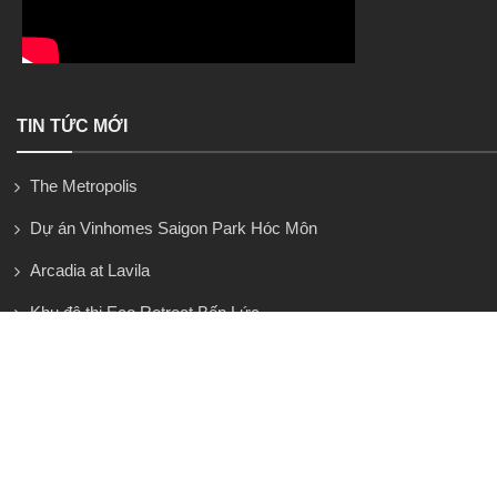
TIN TỨC MỚI
The Metropolis
Dự án Vinhomes Saigon Park Hóc Môn
Arcadia at Lavila
Khu đô thị Eco Retreat Bến Lức
Salacia Villas
Vinhomes Làng Vân Đà Nẵng
Căn hộ Vinhomes Paradise Cần Giờ
Thị trường đất quanh Vinhomes Green Paradise – cơ hội lớn