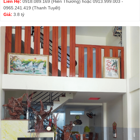
Liên Hệ:
0918.089.169 (Hiền Thương) hoặc 0913.999.003 -
0965.241.419 (Thanh Tuyết)
Giá:
3.8 tỷ