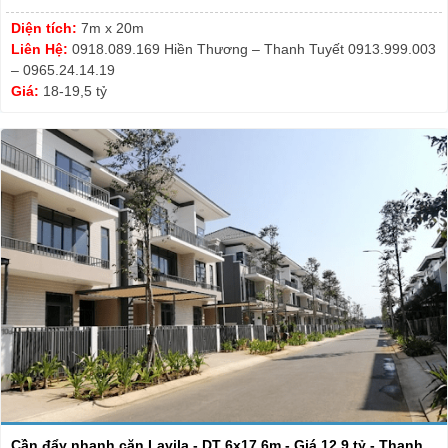
Diện tích:
7m x 20m
Liên Hệ:
0918.089.169 Hiền Thương – Thanh Tuyết 0913.999.003
– 0965.24.14.19
Giá:
18-19,5 tỷ
Cần đẩy nhanh căn Lavila - DT 6x17.6m - Giá 12.9 tỷ - Thanh