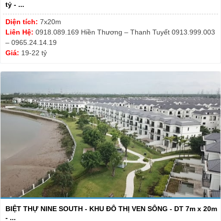
tỷ - ...
Diện tích:
7x20m
Liên Hệ:
0918.089.169 Hiền Thương – Thanh Tuyết 0913.999.003
– 0965.24.14.19
Giá:
19-22 tỷ
BIỆT THỰ NINE SOUTH - KHU ĐÔ THỊ VEN SÔNG - DT 7m x 20m
- ...