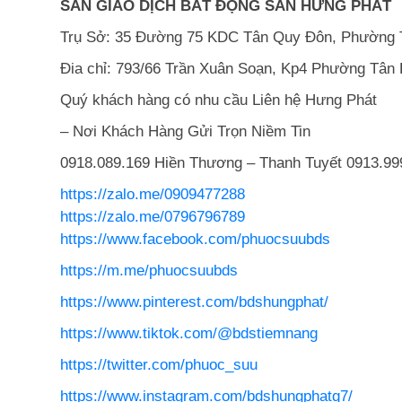
SÀN GIAO DỊCH BẤT ĐỘNG SẢN HƯNG PHÁT
Trụ Sở: 35 Đường 75 KDC Tân Quy Đôn, Phường 
Đia chỉ: 793/66 Trần Xuân Soạn, Kp4 Phường Tân
Quý khách hàng có nhu cầu Liên hệ Hưng Phát
– Nơi Khách Hàng Gửi Trọn Niềm Tin
0918.089.169
Hiền Thương – Thanh Tuyết
0913.99
https://zalo.me/0909477288
https://zalo.me/0796796789
https://www.facebook.com/phuocsuubds
https://m.me/phuocsuubds
https://www.pinterest.com/bdshungphat/
https://www.tiktok.com/@bdstiemnang
https://twitter.com/phuoc_suu
https://www.instagram.com/bdshungphatq7/