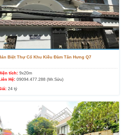
Bán Biệt Thự Cổ Khu Kiều Đàm Tân Hưng Q7
Diện tích:
9x20m
Liên Hệ:
09094.477.288 (Mr.Sửu)
Giá:
24 tỷ