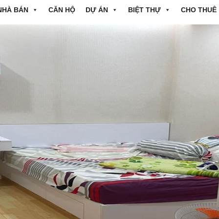
NHÀ BÁN
CĂN HỘ
DỰ ÁN
BIỆT THỰ
CHO THUÊ