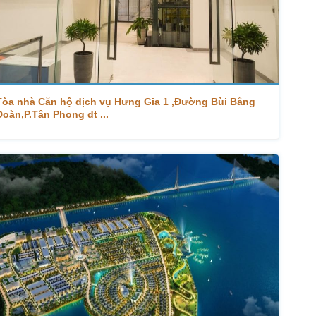
Tòa nhà Căn hộ dịch vụ Hưng Gia 1 ,Đường Bùi Bằng
Đoàn,P.Tân Phong dt ...