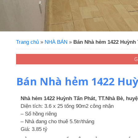
Trang chủ
»
NHÀ BÁN
»
Bán Nhà hẻm 1422 Huỳnh T
Bán Nhà hẻm 1422 Huỳn
Nhà hẻm 1422 Huỳnh Tấn Phát, TT.Nhà Bè, huy
Diện tích: 3.6 x 25 tổng 90m2 công nhận
– Sổ hồng riêng
– Nhà đang cho thuê 5.5tr/tháng
Giá: 3.85 tỷ