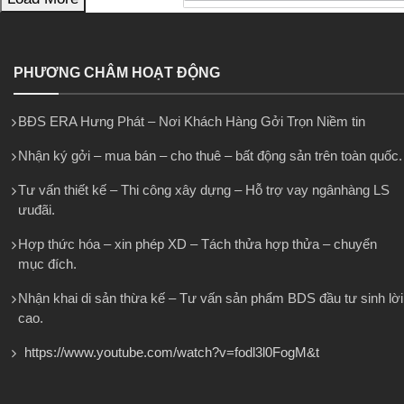
PHƯƠNG CHÂM HOẠT ĐỘNG
BĐS ERA Hưng Phát – Nơi Khách Hàng Gởi Trọn Niềm tin
Nhận ký gởi – mua bán – cho thuê – bất động sản trên toàn quốc.
Tư vấn thiết kế – Thi công xây dựng – Hỗ trợ vay ngânhàng LS
ưuđãi.
Hợp thức hóa – xin phép XD – Tách thửa hợp thửa – chuyển
mục đích.
Nhận khai di sản thừa kế – Tư vấn sản phẩm BDS đầu tư sinh lời
cao.
https://www.youtube.com/watch?v=fodl3l0FogM&t