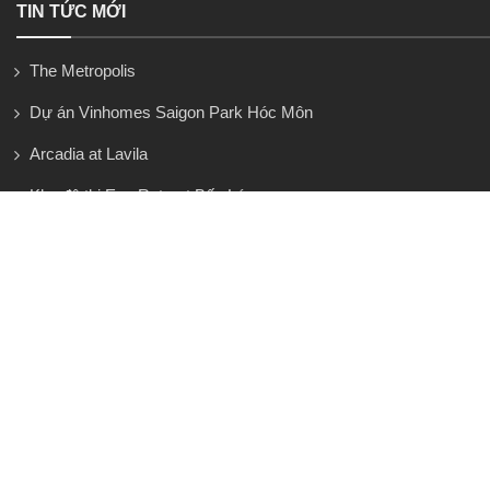
TIN TỨC MỚI
The Metropolis
Dự án Vinhomes Saigon Park Hóc Môn
Arcadia at Lavila
Khu đô thị Eco Retreat Bến Lức
Salacia Villas
Vinhomes Làng Vân Đà Nẵng
Căn hộ Vinhomes Paradise Cần Giờ
Thị trường đất quanh Vinhomes Green Paradise – cơ hội lớn
nhưng không dành cho người vội