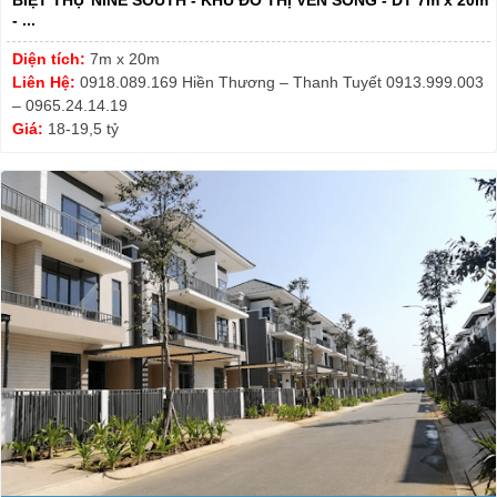
BIỆT THỰ NINE SOUTH - KHU ĐÔ THỊ VEN SÔNG - DT 7m x 20m
- ...
Diện tích:
7m x 20m
Liên Hệ:
0918.089.169 Hiền Thương – Thanh Tuyết 0913.999.003
– 0965.24.14.19
Giá:
18-19,5 tỷ