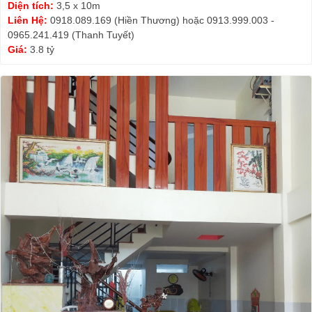
Diện tích:
3,5 x 10m
Liên Hệ:
0918.089.169 (Hiền Thương) hoặc 0913.999.003 -
0965.241.419 (Thanh Tuyết)
Giá:
3.8 tỷ