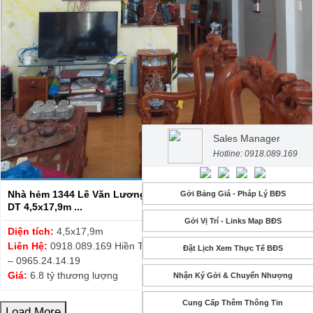
Sales Manager
Hotline: 0918.089.169
Nhà hẻm 1344 Lê Văn Lương, xã Phước Kiển, huyện Nhà Bè -
Gởi Bảng Giá - Pháp Lý BĐS
DT 4,5x17,9m ...
Gởi Vị Trí - Links Map BĐS
Diện tích:
4,5x17,9m
Liên Hệ:
0918.089.169 Hiền Thương – Thanh Tuyết 0913.999.003
Đặt Lịch Xem Thực Tế BĐS
– 0965.24.14.19
Giá:
6.8 tỷ thương lượng
Nhận Ký Gởi & Chuyển Nhượng
Cung Cấp Thêm Thông Tin
Load More