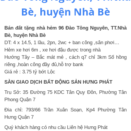
Bè, huyện Nhà Bè
Bán đất tặng nhà hẻm 96 Đào Tông Nguyên, TT.Nhà
Bè, huyện Nhà Bè
DT: 4 x 14.5, 1 lầu, 2pn, 2wc + ban công ,sân phơi…
Hẻm xe hơi 6m , xe hơi đậu được trong nhà
Hướng Tây – Bắc mát mẻ , cách q7 chỉ 3km Sổ hồng
riêng ,hoàn công đầy đủ,hỗ trợ bank
Giá rẻ : 3.75 tỷ bớt Lộc
SÀN GIAO DỊCH BẤT ĐỘNG SẢN HƯNG PHÁT
Trụ Sở: 35 Đường 75 KDC Tân Quy Đôn, Phường Tân
Phong Quận 7
Đia chỉ: 793/66 Trần Xuân Soạn, Kp4 Phường Tân
Hưng Quận 7
Quý khách hàng có nhu cầu Liên hệ Hưng Phát