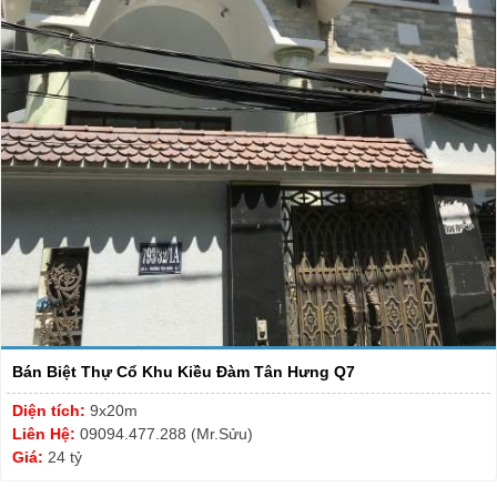
Bán Biệt Thự Cổ Khu Kiều Đàm Tân Hưng Q7
Diện tích:
9x20m
Liên Hệ:
09094.477.288 (Mr.Sửu)
Giá:
24 tỷ