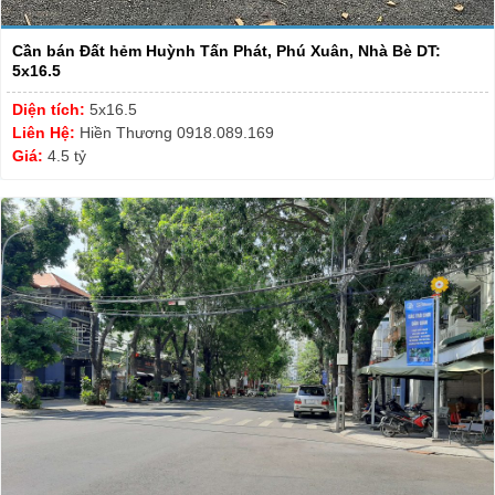
Cần bán Đất hẻm Huỳnh Tấn Phát, Phú Xuân, Nhà Bè DT:
5x16.5
Diện tích:
5x16.5
Liên Hệ:
Hiền Thương 0918.089.169
Giá:
4.5 tỷ