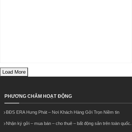
Load More
PHƯƠNG CHÂM HOẠT ĐỘNG
BĐS ERA Hưng Phát – Nơi Khách Hàng Gởi Trọn Niềm tin
Nhận ký gởi – mua bán – cho thuê – bất động sản trên toàn quốc.