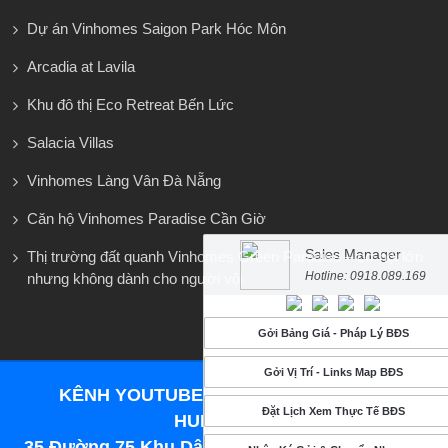
Dự án Vinhomes Saigon Park Hóc Môn
Arcadia at Lavila
Khu đô thị Eco Retreat Bến Lức
Salacia Villas
Vinhomes Làng Vân Đà Nẵng
Căn hộ Vinhomes Paradise Cần Giờ
Sales Manager
Thị trường đất quanh Vinhomes Green Paradise – cơ hội lớn
Hotline: 0918.089.169
nhưng không dành cho người vội
Gởi Bảng Giá - Pháp Lý BĐS
Gởi Vị Trí - Links Map BĐS
KÊNH YOUTUBE BẤT ĐỘNG SẢN ERA
Đặt Lịch Xem Thực Tế BĐS
HUNGPHAT
35 Đường 75 Khu Dân Cư Tân Quy Đông, P.Tân