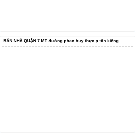
BÁN NHÀ QUẬN 7 MT đường phan huy thực p tân kiểng