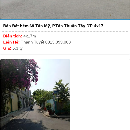
Bán Đất hẻm 69 Tân Mỹ, P.Tân Thuận Tây DT: 4x17
Diện tích:
4x17m
Liên Hệ:
Thanh Tuyết 0913.999.003
Giá:
5.3 tỷ