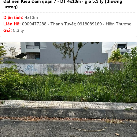
Đất nền Kiều Đàm quận 7 - DT 4x13m - giá 5,3 tỷ (thương
lượng) ...
Diện tích:
4x13m
Liên Hệ:
0909477288 - Thanh Tuyết; 0918089169 - Hiền Thương
Giá:
5,3 tỷ