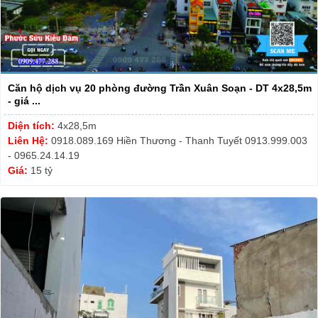
Căn hộ dịch vụ 20 phòng đường Trần Xuân Soạn - DT 4x28,5m
- giá ...
Diện tích:
4x28,5m
Liên Hệ:
0918.089.169 Hiền Thương - Thanh Tuyết 0913.999.003
- 0965.24.14.19
Giá:
15 tỷ