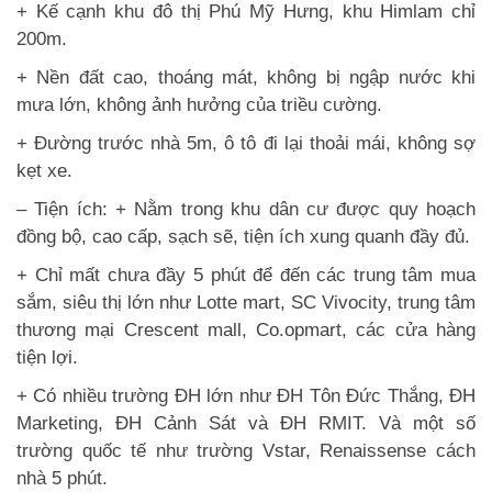
+ Kế cạnh khu đô thị Phú Mỹ Hưng, khu Himlam chỉ
200m.
+ Nền đất cao, thoáng mát, không bị ngập nước khi
mưa lớn, không ảnh hưởng của triều cường.
+ Đường trước nhà 5m, ô tô đi lại thoải mái, không sợ
kẹt xe.
– Tiện ích: + Nằm trong khu dân cư được quy hoạch
đồng bộ, cao cấp, sạch sẽ, tiện ích xung quanh đầy đủ.
+ Chỉ mất chưa đầy 5 phút để đến các trung tâm mua
sắm, siêu thị lớn như Lotte mart, SC Vivocity, trung tâm
thương mại Crescent mall, Co.opmart, các cửa hàng
tiện lợi.
+ Có nhiều trường ĐH lớn như ĐH Tôn Đức Thắng, ĐH
Marketing, ĐH Cảnh Sát và ĐH RMIT. Và một số
trường quốc tế như trường Vstar, Renaissense cách
nhà 5 phút.