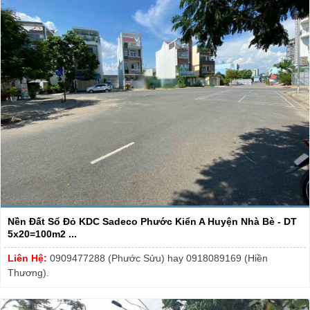
Nền Đất Sổ Đỏ KDC Sadeco Phước Kiển A Huyện Nhà Bè - DT
5x20=100m2 ...
Liên Hệ:
0909477288 (Phước Sửu) hay 0918089169 (Hiền
Thương).