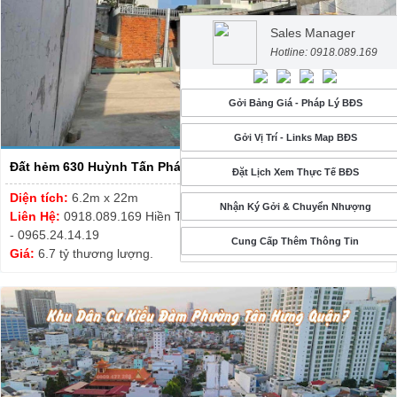
Sales Manager
Hotline: 0918.089.169
Gởi Bảng Giá - Pháp Lý BĐS
Gởi Vị Trí - Links Map BĐS
Đất hẻm 630 Huỳnh Tấn Phát, P. Tân Phú - DT 6.2m x 22m - ...
Đặt Lịch Xem Thực Tế BĐS
Diện tích:
6.2m x 22m
Nhận Ký Gởi & Chuyển Nhượng
Liên Hệ:
0918.089.169 Hiền Thương - Thanh Tuyết 0913.999.003
- 0965.24.14.19
Cung Cấp Thêm Thông Tin
Giá:
6.7 tỷ thương lượng.