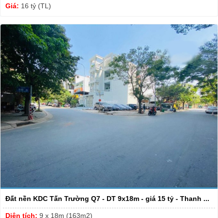
Giá:
16 tỷ (TL)
Đất nền KDC Tấn Trường Q7 - DT 9x18m - giá 15 tỷ - Thanh ...
Diện tích:
9 x 18m (163m2)