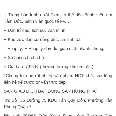
+ Trong bán kính dưới 2km có thể đến Bệnh viện tim
Tâm Đức, bệnh viện quốc tế FV,…
+ Dân trí cao, lịch sự, văn minh.
+ Khu vực dân cư đông đúc, an ninh tốt.
– Pháp lý: + Pháp lý đầy đủ, giao dịch nhanh chóng.
+ Sổ hồng chính chủ.
+ Giá bán: 7,95 tỷ (thương lượng khi xem đất).
*Chúng tôi còn rất nhiều sản phẩm HOT khác vui lòng
liên hệ để được tư vấn trực tiếp.
SÀN GIAO DỊCH BẤT ĐỘNG SẢN HƯNG PHÁT
Trụ Sở: 35 Đường 75 KDC Tân Quy Đôn, Phường Tân
Phong Quận 7
Đia chỉ: 793/66 Trần Xuân Soạn, Kp4 Phường Tân