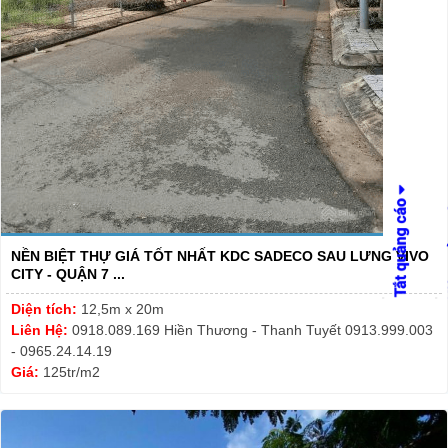
NỀN BIỆT THỰ GIÁ TỐT NHẤT KDC SADECO SAU LƯNG VIVO
CITY - QUẬN 7 ...
Diện tích:
12,5m x 20m
Liên Hệ:
0918.089.169 Hiền Thương - Thanh Tuyết 0913.999.003
- 0965.24.14.19
Giá:
125tr/m2