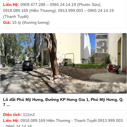
Liên Hệ:
0909.477.288 – 0965.24.14.19 (Phước Sửu);
0918.089.169 (Hiền Thương); 0913.999.003 – 0965.24.14.19
(Thanh Tuyết)
Giá:
15 tỷ (thương lượng)
Lô đất Phú Mỹ Hưng, Đường KP Hưng Gia 1, Phú Mỹ Hưng, Q.
7 ...
Diện tích:
111m2
Liên Hệ:
0918.089.169 Hiền Thương - Thanh Tuyết 0913.999.003
- 0965.24.14.19