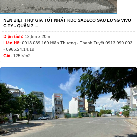
NỀN BIỆT THỰ GIÁ TỐT NHẤT KDC SADECO SAU LƯNG VIVO
CITY - QUẬN 7 ...
Diện tích:
12,5m x 20m
Liên Hệ:
0918.089.169 Hiền Thương - Thanh Tuyết 0913.999.003
- 0965.24.14.19
Giá:
125tr/m2