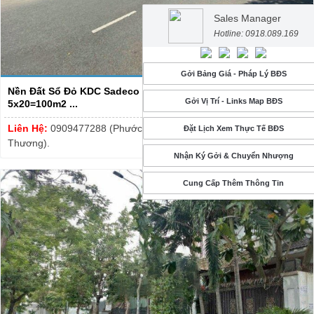
Sales Manager
Hotline: 0918.089.169
Gởi Bảng Giá - Pháp Lý BĐS
Nền Đất Sổ Đỏ KDC Sadeco Phước Kiển A Huyện Nhà Bè - DT
Gởi Vị Trí - Links Map BĐS
5x20=100m2 ...
Liên Hệ:
0909477288 (Phước Sửu) hay 0918089169 (Hiền
Đặt Lịch Xem Thực Tế BĐS
Thương).
Nhận Ký Gởi & Chuyển Nhượng
Cung Cấp Thêm Thông Tin