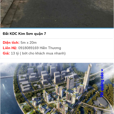
Đất KDC Kim Sơn quận 7
Diện tích:
5m x 20m
Liên Hệ:
0918089169 Hiền Thương
Giá:
13 tỷ ( bớt cho khách mua nhanh)