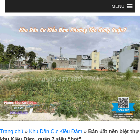
MENU
Trang chủ
»
Khu Dân Cư Kiều Đàm
»
Bán đất nền biệt thự
khu Kiều Đàm, quận 7 siêu “hot”