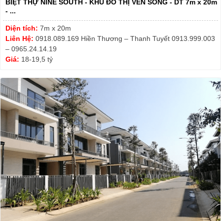
BIỆT THỰ NINE SOUTH - KHU ĐÔ THỊ VEN SÔNG - DT 7m x 20m
- ...
Diện tích:
7m x 20m
Liên Hệ:
0918.089.169 Hiền Thương – Thanh Tuyết 0913.999.003
– 0965.24.14.19
Giá:
18-19,5 tỷ