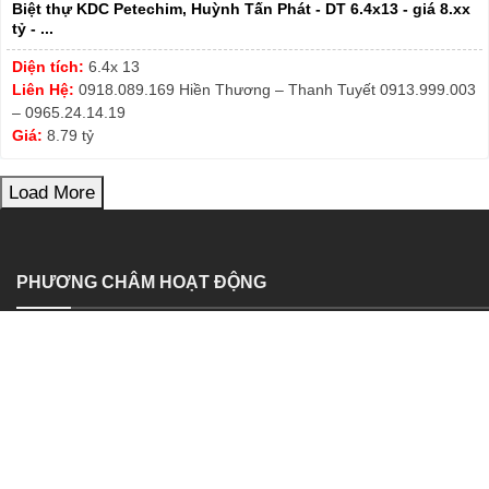
Biệt thự KDC Petechim, Huỳnh Tấn Phát - DT 6.4x13 - giá 8.xx
tỷ - ...
Diện tích:
6.4x 13
Liên Hệ:
0918.089.169 Hiền Thương – Thanh Tuyết 0913.999.003
– 0965.24.14.19
Giá:
8.79 tỷ
Load More
PHƯƠNG CHÂM HOẠT ĐỘNG
BĐS ERA Hưng Phát – Nơi Khách Hàng Gởi Trọn Niềm tin
Nhận ký gởi – mua bán – cho thuê – bất động sản trên toàn quốc.
Tư vấn thiết kế – Thi công xây dựng – Hỗ trợ vay ngânhàng LS
ưuđãi.