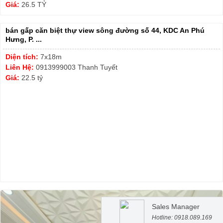
Giá:
26.5 TỶ
bán gấp căn biệt thự view sông đường số 44, KDC An Phú
Hưng, P. ...
Diện tích:
7x18m
Liên Hệ:
0913999003 Thanh Tuyết
Giá:
22.5 tỷ
Sales Manager
Hotline: 0918.089.169