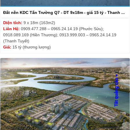
Đất nền KDC Tấn Trường Q7 - DT 9x18m - giá 15 tỷ - Thanh ...
Diện tích:
9 x 18m (163m2)
Liên Hệ:
0909.477.288 – 0965.24.14.19 (Phước Sửu);
0918.089.169 (Hiền Thương); 0913.999.003 – 0965.24.14.19
(Thanh Tuyết)
Giá:
15 tỷ (thương lượng)