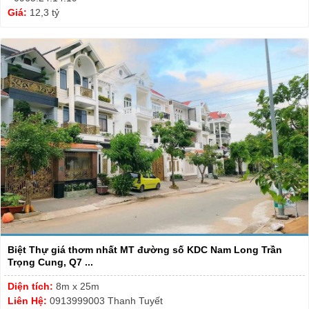
Giá:
12,3 tỷ
Biệt Thự giá thơm nhất MT đường số KDC Nam Long Trần
Trọng Cung, Q7 ...
Diện tích:
8m x 25m
Liên Hệ:
0913999003 Thanh Tuyết