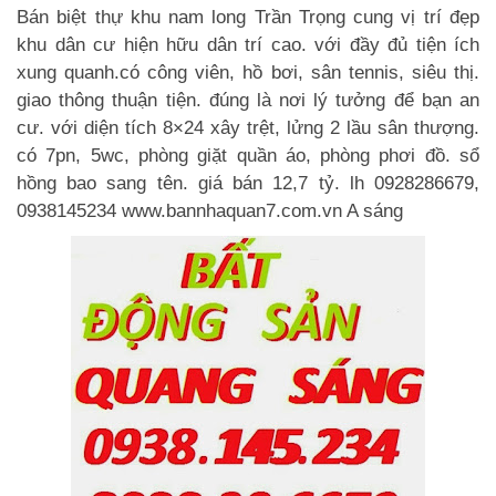
Bán biệt thự khu nam long Trần Trọng cung vị trí đẹp
khu dân cư hiện hữu dân trí cao. với đầy đủ tiện ích
xung quanh.có công viên, hồ bơi, sân tennis, siêu thị.
giao thông thuận tiện. đúng là nơi lý tưởng để bạn an
cư. với diện tích 8×24 xây trệt, lửng 2 lầu sân thượng.
có 7pn, 5wc, phòng giặt quần áo, phòng phơi đồ. sổ
hồng bao sang tên. giá bán 12,7 tỷ. lh 0928286679,
0938145234 www.bannhaquan7.com.vn A sáng