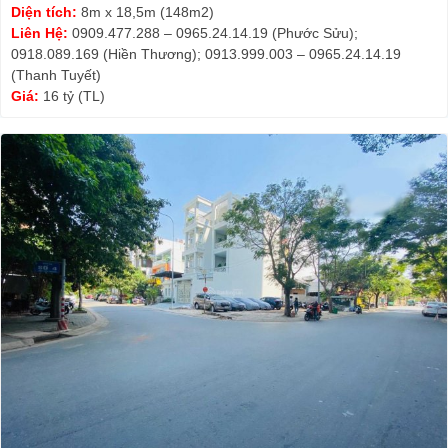
Diện tích:
8m x 18,5m (148m2)
Liên Hệ:
0909.477.288 – 0965.24.14.19 (Phước Sửu);
0918.089.169 (Hiền Thương); 0913.999.003 – 0965.24.14.19
(Thanh Tuyết)
Giá:
16 tỷ (TL)