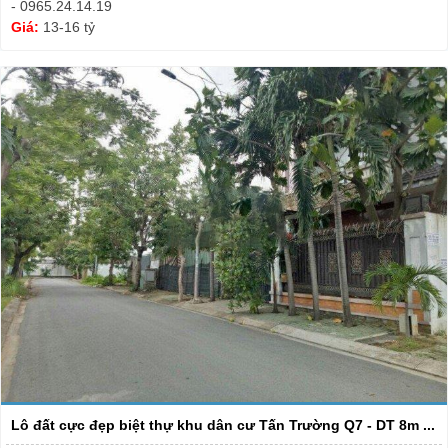
- 0965.24.14.19
Giá:
13-16 tỷ
Lô đất cực đẹp biệt thự khu dân cư Tấn Trường Q7 - DT 8m ...