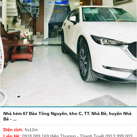
Nhà hẻm 67 Đào Tông Nguyên, kho C, TT. Nhà Bè, huyện Nhà
Bè - ...
Diện tích:
5x12m
Liên Hệ:
0918.089.169 Hiền Thương - Thanh Tuyết 0913.999.003