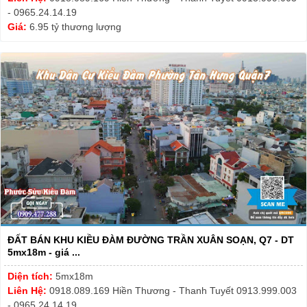
- 0965.24.14.19
Giá:
6.95 tỷ thương lượng
ĐẤT BÁN KHU KIỀU ĐÀM ĐƯỜNG TRẦN XUÂN SOẠN, Q7 - DT
5mx18m - giá ...
Diện tích:
5mx18m
Liên Hệ:
0918.089.169 Hiền Thương - Thanh Tuyết 0913.999.003
- 0965.24.14.19