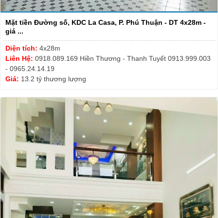
Mặt tiền Đường số, KDC La Casa, P. Phú Thuận - DT 4x28m -
giá ...
Diện tích:
4x28m
Liên Hệ:
0918.089.169 Hiền Thương - Thanh Tuyết 0913.999.003
- 0965.24.14.19
Giá:
13.2 tỷ thương lượng